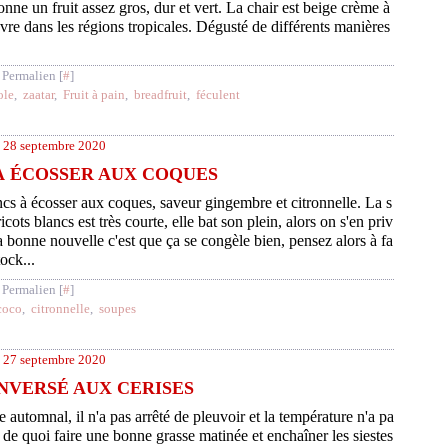
nne un fruit assez gros, dur et vert. La chair est beige crème à
vre dans les régions tropicales. Dégusté de différents manières
 Permalien [
#
]
ole
,
zaatar
,
Fruit à pain
,
breadfruit
,
féculent
28 septembre 2020
À ÉCOSSER AUX COQUES
ncs à écosser aux coques, saveur gingembre et citronnelle. La s
icots blancs est très courte, elle bat son plein, alors on s'en priv
a bonne nouvelle c'est que ça se congèle bien, pensez alors à fa
tock...
 Permalien [
#
]
coco
,
citronnelle
,
soupes
27 septembre 2020
NVERSÉ AUX CERISES
automnal, il n'a pas arrêté de pleuvoir et la température n'a pa
 de quoi faire une bonne grasse matinée et enchaîner les siestes