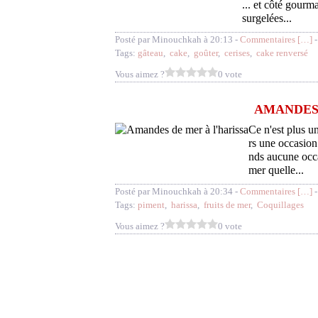
... et côté gourm
surgelées...
Posté par Minouchkah à 20:13 -
Commentaires [
…
]
-
Tags:
gâteau
,
cake
,
goûter
,
cerises
,
cake renversé
Vous aimez ?
0 vote
AMANDES 
Ce n'est plus un
rs une occasion 
nds aucune occas
mer quelle...
Posté par Minouchkah à 20:34 -
Commentaires [
…
]
-
Tags:
piment
,
harissa
,
fruits de mer
,
Coquillages
Vous aimez ?
0 vote