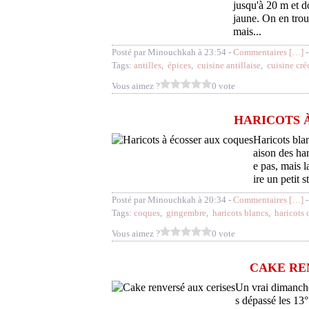
jusqu'à 20 m et do
jaune. On en trou
mais...
Posté par Minouchkah à 23:54 -
Commentaires [
…
]
-
Tags:
antilles
,
épices
,
cuisine antillaise
,
cuisine cré
Vous aimez ?
0 vote
HARICOTS 
Haricots bla
aison des har
e pas, mais l
ire un petit s
Posté par Minouchkah à 20:34 -
Commentaires [
…
]
-
Tags:
coques
,
gingembre
,
haricots blancs
,
haricots 
Vous aimez ?
0 vote
CAKE RE
Un vrai dimanche 
s dépassé les 13°