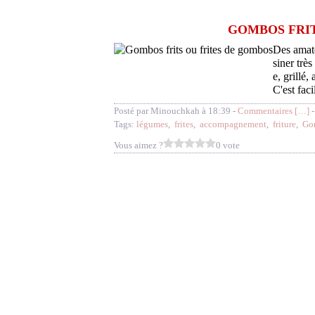
GOMBOS FRIT
Des amate
siner très
e, grillé,
C'est faci
Posté par Minouchkah à 18:39 -
Commentaires [
…
]
-
Tags:
légumes
,
frites
,
accompagnement
,
friture
,
Go
Vous aimez ?
0 vote