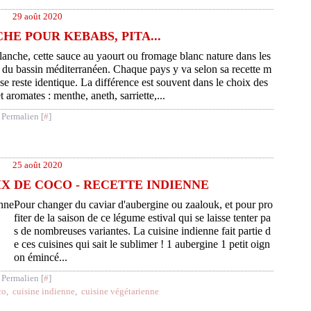
29 août 2020
HE POUR KEBABS, PITA...
lanche, cette sauce au yaourt ou fromage blanc nature dans les
s du bassin méditerranéen. Chaque pays y va selon sa recette m
ase reste identique. La différence est souvent dans le choix des
t aromates : menthe, aneth, sarriette,...
 Permalien [
#
]
25 août 2020
IX DE COCO - RECETTE INDIENNE
Pour changer du caviar d'aubergine ou zaalouk, et pour pro
fiter de la saison de ce légume estival qui se laisse tenter pa
s de nombreuses variantes. La cuisine indienne fait partie d
e ces cuisines qui sait le sublimer ! 1 aubergine 1 petit oign
on émincé...
 Permalien [
#
]
co
,
cuisine indienne
,
cuisine végétarienne