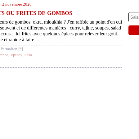
2 novembre 2020
S OU FRITES DE GOMBOS
urs de gombos, okra, mloukhia ? J'en raffole au point d'en cui
 souvent et de différentes manières : curry, tajine, soupes, salad
 accras... Ici frites avec quelques épices pour relever leur goût.
le et rapide à faire....
 Permalien [
#
]
mbos
,
epices
,
okra