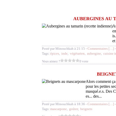
AUBERGINES AU T
Au
en
is
et
Posté par Minouchkah à 21:15 -
Commentaires [
…
]
-
Tags:
épices
,
inde
,
végétarien
,
aubergine
,
cuisine 
Vous aimez ?
0 vote
BEIGNE
Alors comment ça s
pour les petites se
masqué.e.s. Des C
es... des...
Posté par Minouchkah à 18:36 -
Commentaires [
…
]
-
Tags:
mascarpone
,
goûter
,
beignets