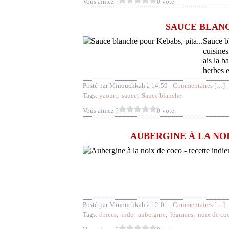
Vous aimez ?
0 vote
SAUCE BLANC
Sauce b
cuisine
ais la b
herbes e
Posté par Minouchkah à 14:59 -
Commentaires [
…
]
-
Tags:
yaourt
,
sauce
,
Sauce blanche
Vous aimez ?
0 vote
AUBERGINE À LA NO
Posté par Minouchkah à 12:01 -
Commentaires [
…
]
-
Tags:
épices
,
inde
,
aubergine
,
légumes
,
noix de co