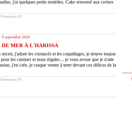
andise, j'ai quelques petits remèdes. Cake renversé aux cerises
 Permalien [
#
]
9 septembre 2020
DE MER À L'HARISSA
 secret, j'adore les crustacés et les coquillages, je trouve toujou
pour les cuisiner et nous régaler.... je vous avoue que je n'atte
ion, j'en crée, je craque ventre à terre devant ces délices de la
 Permalien [
#
]