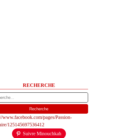
RECHERCHE
s://www.facebook.com/pages/Passion-
naire/125145697536412
Suivre Minouchkah