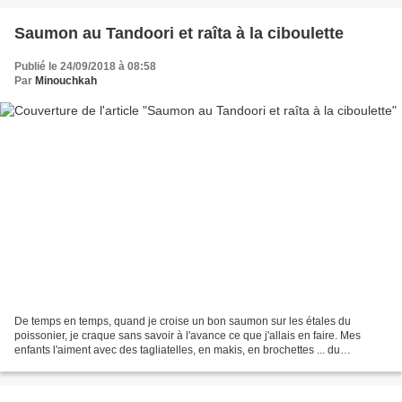
Saumon au Tandoori et raîta à la ciboulette
Publié le 24/09/2018 à 08:58
Par
Minouchkah
De temps en temps, quand je croise un bon saumon sur les étales du
poissonier, je craque sans savoir à l'avance ce que j'allais en faire. Mes
enfants l'aiment avec des tagliatelles, en makis, en brochettes ... du
classique mais valeur sûre. Cette fois-ci...