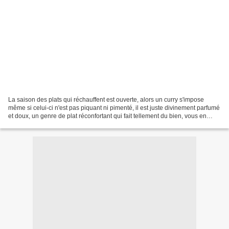
La saison des plats qui réchauffent est ouverte, alors un curry s'impose
même si celui-ci n'est pas piquant ni pimenté, il est juste divinement parfumé
et doux, un genre de plat réconfortant qui fait tellement du bien, vous en
avez besoin, avouez-le....