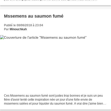
m'empêche pas d'en manger dès que l'occasion...
Mssemens au saumon fumé
Publié le 08/06/2018 à 23:04
Par
Minouchkah
Ces Mssemens au saumon fumé sont justes trop bonnes et je suis un peu
fière d'avoir tenté cette inspiration née un jour d'une folle envie de
mssemens salées et pour liquider du saumon fumé. A vrai dire j'aime bien
les mssemens ou mhadjebs farcis mais...