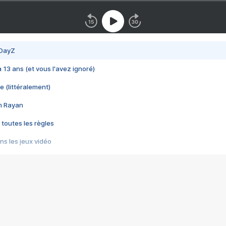
 DayZ
 a 13 ans (et vous l'avez ignoré)
e (littéralement)
im Rayan
 toutes les règles
s les jeux vidéo
us choquant de Rockstar ? - Le scandale BULLY
e plus moche de Steam
du RÊVE tourne au CAUCHEMAR
pendant 8 heures