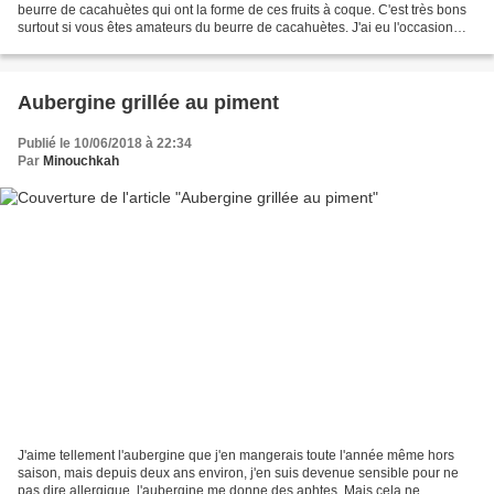
beurre de cacahuètes qui ont la forme de ces fruits à coque. C'est très bons
surtout si vous êtes amateurs du beurre de cacahuètes. J'ai eu l'occasion
d'en manger il y'a quelques...
Aubergine grillée au piment
Publié le 10/06/2018 à 22:34
Par
Minouchkah
J'aime tellement l'aubergine que j'en mangerais toute l'année même hors
saison, mais depuis deux ans environ, j'en suis devenue sensible pour ne
pas dire allergique, l'aubergine me donne des aphtes. Mais cela ne