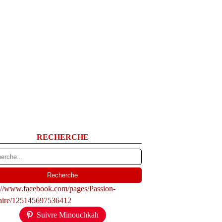
RECHERCHE
s://www.facebook.com/pages/Passion-
naire/125145697536412
Suivre Minouchkah