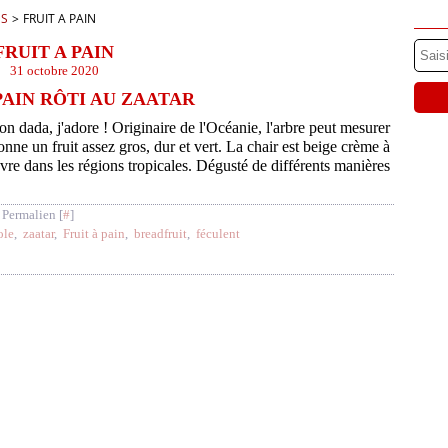
ES
>
FRUIT A PAIN
FRUIT A PAIN
31 octobre 2020
PAIN RÔTI AU ZAATAR
on dada, j'adore ! Originaire de l'Océanie, l'arbre peut mesurer
nne un fruit assez gros, dur et vert. La chair est beige crème à
vre dans les régions tropicales. Dégusté de différents manières
 Permalien [
#
]
ole
,
zaatar
,
Fruit à pain
,
breadfruit
,
féculent