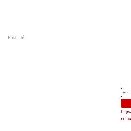
Publicité
http
culi