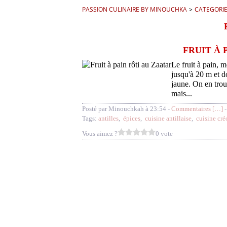
PASSION CULINAIRE BY MINOUCHKA
>
CATEGORI
FRUIT À 
Le fruit à pain, m
jusqu'à 20 m et do
jaune. On en trou
mais...
Posté par Minouchkah à 23:54 -
Commentaires [
…
]
-
Tags:
antilles
,
épices
,
cuisine antillaise
,
cuisine cré
Vous aimez ?
0 vote