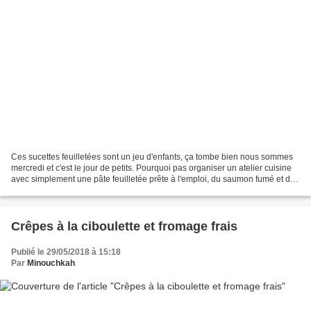
Ces sucettes feuilletées sont un jeu d'enfants, ça tombe bien nous sommes
mercredi et c'est le jour de petits. Pourquoi pas organiser un atelier cuisine
avec simplement une pâte feuilletée prête à l'emploi, du saumon fumé et du
fromage frais aux fines...
Crêpes à la ciboulette et fromage frais
Publié le 29/05/2018 à 15:18
Par
Minouchkah