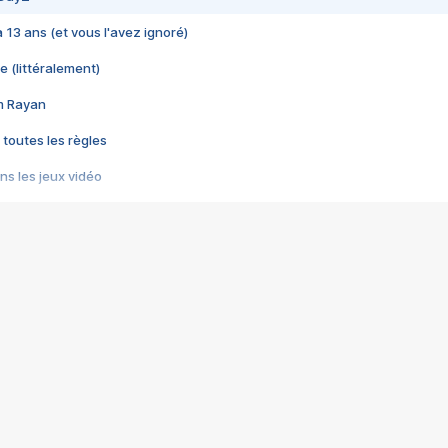
 a 13 ans (et vous l'avez ignoré)
e (littéralement)
im Rayan
 toutes les règles
s les jeux vidéo
us choquant de Rockstar ? - Le scandale BULLY
e plus moche de Steam
du RÊVE tourne au CAUCHEMAR
pendant 8 heures
it… à tort
umiliés par un jeu vidéo
ire - Final Fantasy 8