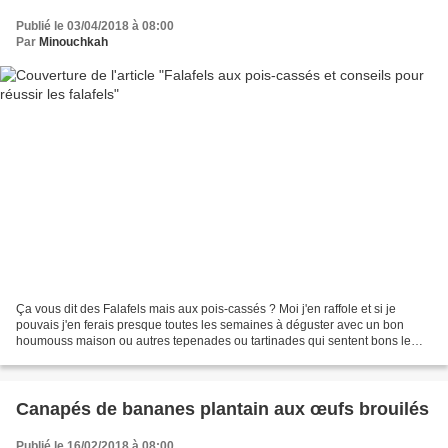
Publié le 03/04/2018 à 08:00
Par
Minouchkah
Ça vous dit des Falafels mais aux pois-cassés ? Moi j'en raffole et si je
pouvais j'en ferais presque toutes les semaines à déguster avec un bon
houmouss maison ou autres tepenades ou tartinades qui sentent bons le
Moyen-Orient. Qu'on se le dise, le Moyen-Orient...
Canapés de bananes plantain aux œufs brouilés
Publié le 16/02/2018 à 08:00