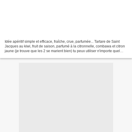
Idée apéritif simple et efficace, fraîche, crue, parfumée... Tartare de Saint
Jacques au kiwi, fruit de saison, parfumé à la citronnelle, combawa et citron
jaune (je trouve que les 2 se marient bien) tu peux utiliser n'importe quel
citron de ton choix...