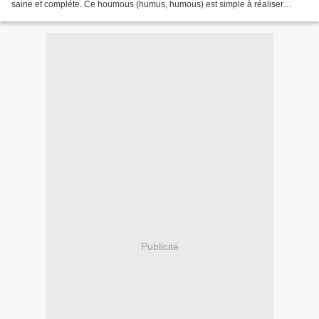
saine et compléte. Ce houmous (humus, humous) est simple à réaliser
puisqu'on conserve la base de la...
Publicité