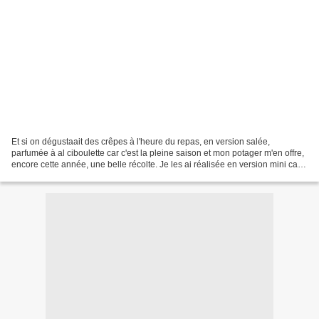
Et si on dégustaait des crêpes à l'heure du repas, en version salée,
parfumée à al ciboulette car c'est la pleine saison et mon potager m'en offre,
encore cette année, une belle récolte. Je les ai réalisée en version mini car
mes filles les adore ainsi...