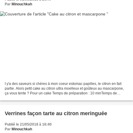
Par
Minouchkah
I y'a des saveurs si chéres à mon coeur estomac papilles, le citron en fait
partie. Alors petit cake au citron ultra moelleux et goûteux au mascarpone,
ça vous tente ? Pour un cake Temps de préparation : 10 minTemps de
cuisson : 35 min 250 g de farine...
Verrines façon tarte au citron meringuée
Publié le 21/05/2018 à 16:40
Par
Minouchkah