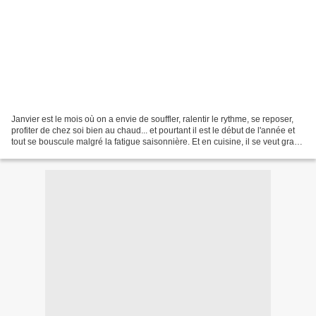
Janvier est le mois où on a envie de souffler, ralentir le rythme, se reposer,
profiter de chez soi bien au chaud... et pourtant il est le début de l'année et
tout se bouscule malgré la fatigue saisonnière. Et en cuisine, il se veut gras,
réconfortant,...