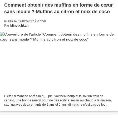
Comment obtenir des muffins en forme de cœur
sans moule ? Muffins au citron et noix de coco
Publié le 09/02/2017 à 07:50
Par
Minouchkah
C'était dimanche après-midi, il pleuvait beaucoup et faisait un froid de
canard, une bonne raison pour ne pas sortir et rester au chaud à la maison,
sauf qu'avec deux enfants de 2 ans et 5 ans, dimanche n'est pas de tout
repos. Alors on improvise un atelier...