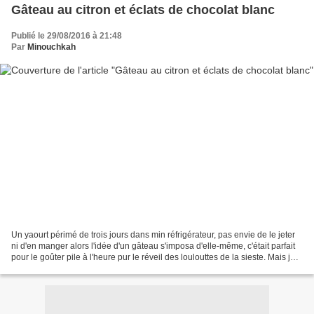
Gâteau au citron et éclats de chocolat blanc
Publié le 29/08/2016 à 21:48
Par
Minouchkah
Un yaourt périmé de trois jours dans min réfrigérateur, pas envie de le jeter
ni d'en manger alors l'idée d'un gâteau s'imposa d'elle-même, c'était parfait
pour le goûter pile à l'heure pur le réveil des loulouttes de la sieste. Mais je
ne voulais pas...