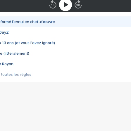
nsformé l’ennui en chef-d’œuvre
 DayZ
 a 13 ans (et vous l'avez ignoré)
e (littéralement)
im Rayan
 toutes les règles
s les jeux vidéo
us choquant de Rockstar ? - Le scandale BULLY
e plus moche de Steam
du RÊVE tourne au CAUCHEMAR
pendant 8 heures