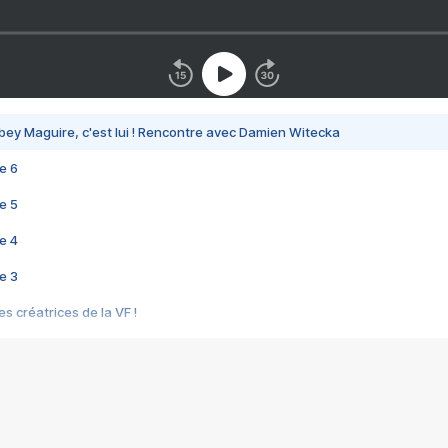
bey Maguire, c'est lui ! Rencontre avec Damien Witecka
e 6
e 5
e 4
e 3
s créatrices de la VF !
e 2
e 1
e Mektoub My Love arrive enfin ! Rencontre avec Shaïn Boumedine et Sal