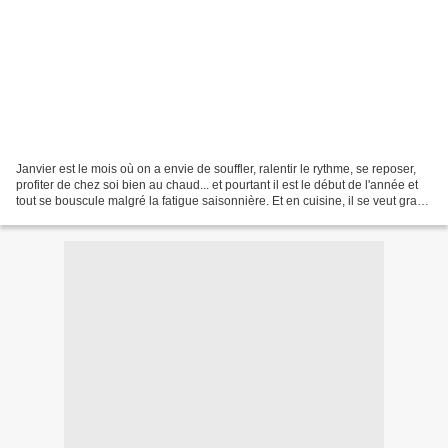
Janvier est le mois où on a envie de souffler, ralentir le rythme, se reposer,
profiter de chez soi bien au chaud... et pourtant il est le début de l'année et
tout se bouscule malgré la fatigue saisonnière. Et en cuisine, il se veut gras,
réconfortant,...