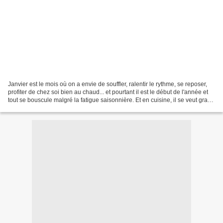
Janvier est le mois où on a envie de souffler, ralentir le rythme, se reposer,
profiter de chez soi bien au chaud... et pourtant il est le début de l'année et
tout se bouscule malgré la fatigue saisonnière. Et en cuisine, il se veut gras,
réconfortant,...