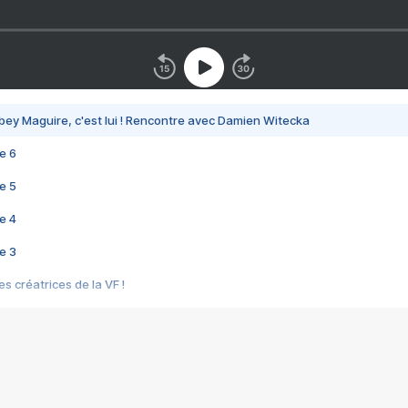
bey Maguire, c'est lui ! Rencontre avec Damien Witecka
e 6
e 5
e 4
e 3
s créatrices de la VF !
e 2
e 1
e Mektoub My Love arrive enfin ! Rencontre avec Shaïn Boumedine et Sal