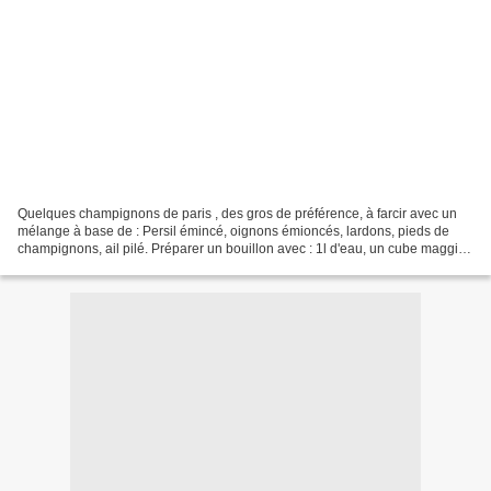
Quelques champignons de paris , des gros de préférence, à farcir avec un
mélange à base de : Persil émincé, oignons émioncés, lardons, pieds de
champignons, ail pilé. Préparer un bouillon avec : 1l d'eau, un cube maggi, 1
oignon émincé, du persil émincé...