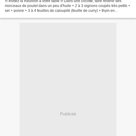
!!! Invitez la Réunion à votre table !!! Dans une cocotte, faire revenir des
morceaux de poulet dans un peu d'huile + 2 à 3 oignons coupés très petits +
sel + poivre + 3 à 4 feuilles de caloupilé (feuille de curry) + thym en
branche.Piler 5 ails + gingembre...
Publicité