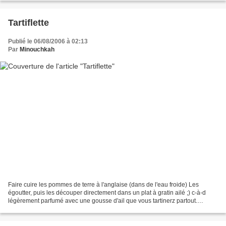
Tartiflette
Publié le 06/08/2006 à 02:13
Par
Minouchkah
Faire cuire les pommes de terre à l'anglaise (dans de l'eau froide) Les
égoutter, puis les découper directement dans un plat à gratin ailé ;) c-à-d
légèrement parfumé avec une gousse d'ail que vous tartinerz partout.
Ajouter des lardons et oignons que...