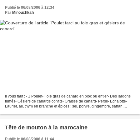
Publié le 06/08/2006 à 12:34
Par
Minouchkah
Il vous faut : - 1 Poulet- Foie gras de canard en bloc ou entier- Des lardons
fumés- Gésiers de canards confits- Graisse de canard- Persil- Echalotte-
Laurier, ail, thym en branche et épices : sel, poivre, gingembre, safran.
Préparer la farce avec le...
Tête de mouton à la marocaine
Publié le 06/08/2006 à 11:44