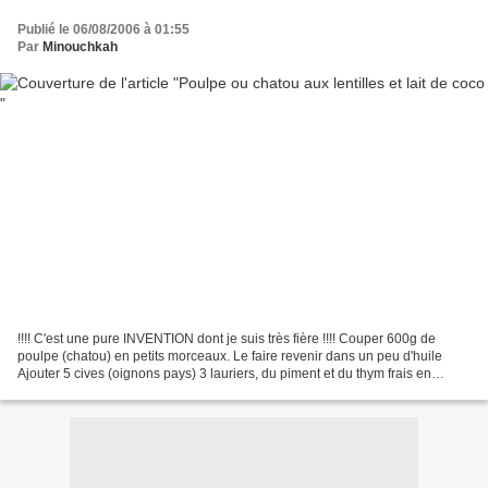
Publié le 06/08/2006 à 01:55
Par
Minouchkah
!!!! C'est une pure INVENTION dont je suis très fière !!!! Couper 600g de
poulpe (chatou) en petits morceaux. Le faire revenir dans un peu d'huile
Ajouter 5 cives (oignons pays) 3 lauriers, du piment et du thym frais en
branche. Laisser revenir un petit...