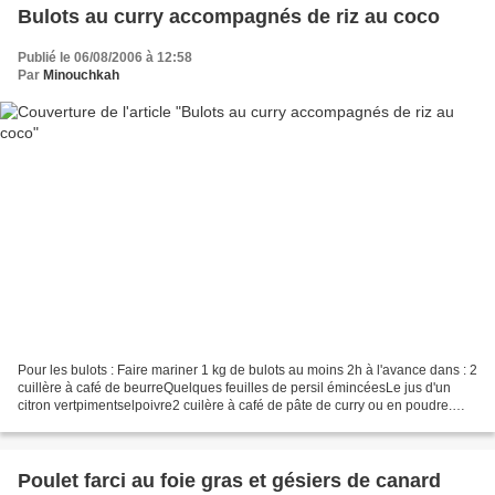
Bulots au curry accompagnés de riz au coco
Publié le 06/08/2006 à 12:58
Par
Minouchkah
Pour les bulots : Faire mariner 1 kg de bulots au moins 2h à l'avance dans : 2
cuillère à café de beurreQuelques feuilles de persil émincéesLe jus d'un
citron vertpimentselpoivre2 cuilère à café de pâte de curry ou en poudre.
Faire revenir 1 poivron jaune...
Poulet farci au foie gras et gésiers de canard