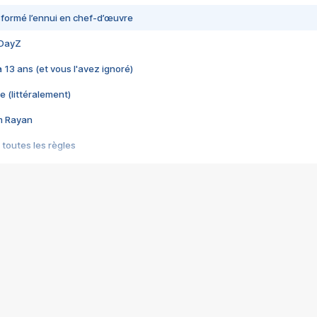
nsformé l’ennui en chef-d’œuvre
 DayZ
 a 13 ans (et vous l'avez ignoré)
e (littéralement)
im Rayan
 toutes les règles
s les jeux vidéo
us choquant de Rockstar ? - Le scandale BULLY
e plus moche de Steam
du RÊVE tourne au CAUCHEMAR
pendant 8 heures
it… à tort