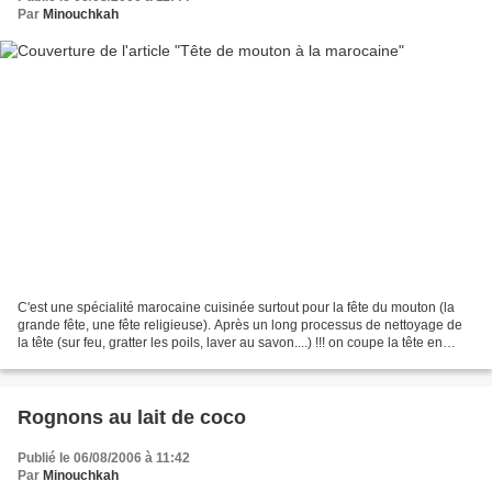
Par
Minouchkah
C'est une spécialité marocaine cuisinée surtout pour la fête du mouton (la
grande fête, une fête religieuse). Après un long processus de nettoyage de
la tête (sur feu, gratter les poils, laver au savon....) !!! on coupe la tête en
2.Placer la viande dans...
Rognons au lait de coco
Publié le 06/08/2006 à 11:42
Par
Minouchkah