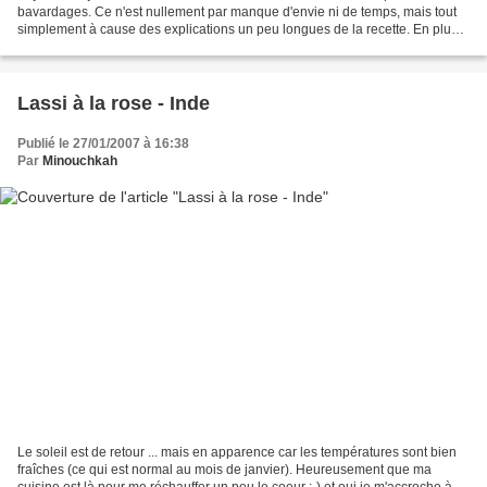
bavardages. Ce n'est nullement par manque d'envie ni de temps, mais tout
simplement à cause des explications un peu longues de la recette. En plus,
j'avais déjà tout écris quand soudain...
Lassi à la rose - Inde
Publié le 27/01/2007 à 16:38
Par
Minouchkah
Le soleil est de retour ... mais en apparence car les températures sont bien
fraîches (ce qui est normal au mois de janvier). Heureusement que ma
cuisine est là pour me réchauffer un peu le coeur ;-) et oui je m'accroche à