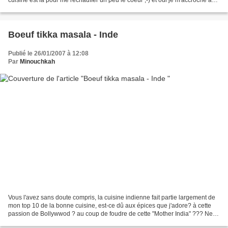
tout pour avoir le sentiment...
Boeuf tikka masala - Inde
Publié le 26/01/2007 à 12:08
Par
Minouchkah
Vous l'avez sans doute compris, la cuisine indienne fait partie largement de
mon top 10 de la bonne cuisine, est-ce dû aux épices que j'adore? à cette
passion de Bollywwod ? au coup de foudre de cette "Mother India" ??? Ne
cherchons pas la réponse ni...