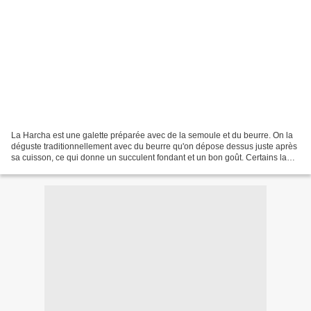
La Harcha est une galette préparée avec de la semoule et du beurre. On la
déguste traditionnellement avec du beurre qu'on dépose dessus juste après
sa cuisson, ce qui donne un succulent fondant et un bon goût. Certains la
déguste avec de l'huile d'olive,...