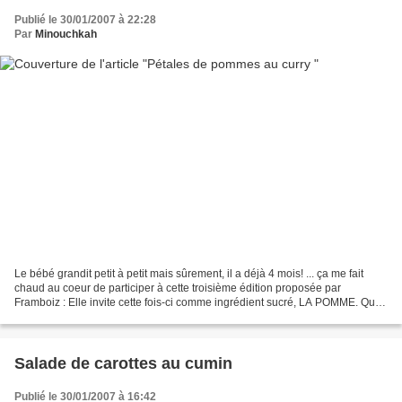
Publié le 30/01/2007 à 22:28
Par
Minouchkah
Le bébé grandit petit à petit mais sûrement, il a déjà 4 mois! ... ça me fait
chaud au coeur de participer à cette troisième édition proposée par
Framboiz : Elle invite cette fois-ci comme ingrédient sucré, LA POMME. Quel
beau soleil !!!! Voisi une idée...
Salade de carottes au cumin
Publié le 30/01/2007 à 16:42