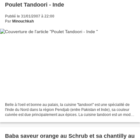
Poulet Tandoori - Inde
Publié le 31/01/2007 à 22:00
Par
Minouchkah
Belle à l'oeil et bonne au palais, la cuisine "tandoori" est une spécialité de
l'Inde du Nord dans la région Pendjab (entre Pakistan et Inde), sa couleur
cuivrée est due principalement aux épices. La cuisine tandoori est un mode
de cuisson utilisant le...
Baba saveur orange au Schrub et sa chantilly au