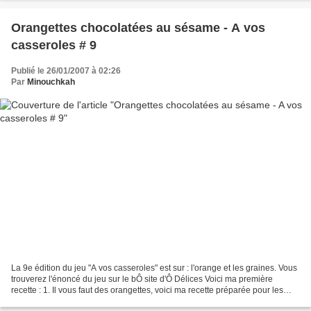
Orangettes chocolatées au sésame - A vos
casseroles # 9
Publié le 26/01/2007 à 02:26
Par
Minouchkah
La 9e édition du jeu "A vos casseroles" est sur : l'orange et les graines. Vous
trouverez l'énoncé du jeu sur le bÔ site d'Ô Délices Voici ma première
recette : 1. Il vous faut des orangettes, voici ma recette préparée pour les
fêtes de fin d'année 2006...