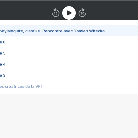
bey Maguire, c'est lui ! Rencontre avec Damien Witecka
e 6
e 5
e 4
e 3
s créatrices de la VF !
e 2
e 1
e Mektoub My Love arrive enfin ! Rencontre avec Shaïn Boumedine et Sal
i : après Toni en famille