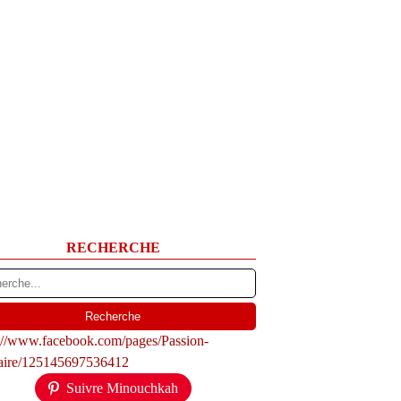
RECHERCHE
s://www.facebook.com/pages/Passion-
naire/125145697536412
Suivre Minouchkah