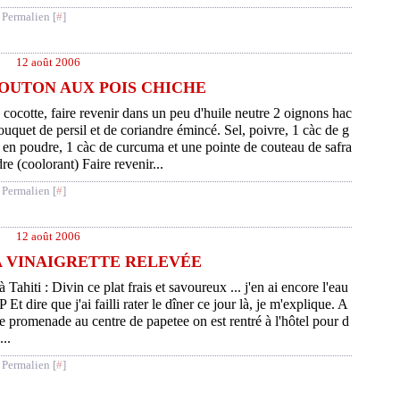
 Permalien [
#
]
12 août 2006
OUTON AUX POIS CHICHE
cocotte, faire revenir dans un peu d'huile neutre 2 oignons hac
ouquet de persil et de coriandre émincé. Sel, poivre, 1 càc de g
en poudre, 1 càc de curcuma et une pointe de couteau de safra
re (coolorant) Faire revenir...
 Permalien [
#
]
12 août 2006
A VINAIGRETTE RELEVÉE
à Tahiti : Divin ce plat frais et savoureux ... j'en ai encore l'eau
 Et dire que j'ai failli rater le dîner ce jour là, je m'explique. A
e promenade au centre de papetee on est rentré à l'hôtel pour d
..
 Permalien [
#
]