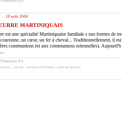
 Permalien [
#
]
10 août 2006
BEURRE MARTINIQUAIS
re est une spécialité Martiniquaise familiale s ous formes de tre
couronne, un cœur, un fer à cheval... Traditionnellement, il est
ières communions (et aux communions solennelles). Aujourd'h
...
 Permalien [
#
]
oiserie
,
cacao
,
cuisine antillaise
,
pain au beurre