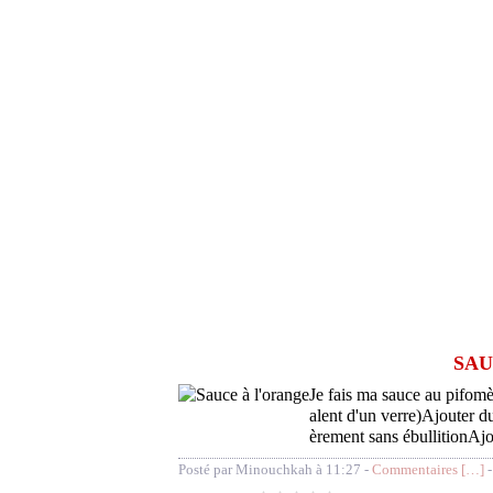
SAU
Je fais ma sauce au pifomè
alent d'un verre)Ajouter d
èrement sans ébullitionAjo
Posté par Minouchkah à 11:27 -
Commentaires [
…
]
-