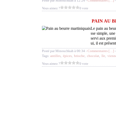
Posté par Minouchkah à 12:24 -
Commentaires [
…
]
-
Vous aimez ?
0 vote
PAIN AU 
Le pain au beur
sse simple, une 
servi aux prem
ui, il est présent
Posté par Minouchkah à 00:34 -
Commentaires [
…
]
-
Tags:
antilles
,
épices
,
brioche
,
chocolat
,
île
,
vienn
Vous aimez ?
0 vote