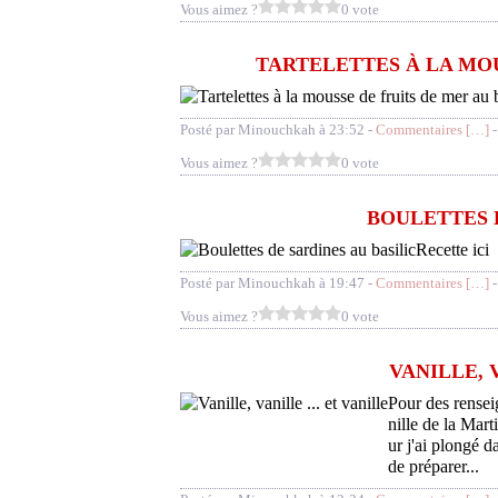
Vous aimez ?
0 vote
TARTELETTES À LA MOU
Posté par Minouchkah à 23:52 -
Commentaires [
…
]
-
Vous aimez ?
0 vote
BOULETTES 
Recette ici
Posté par Minouchkah à 19:47 -
Commentaires [
…
]
-
Vous aimez ?
0 vote
VANILLE, 
Pour des rensei
nille de la Mart
ur j'ai plongé d
de préparer...