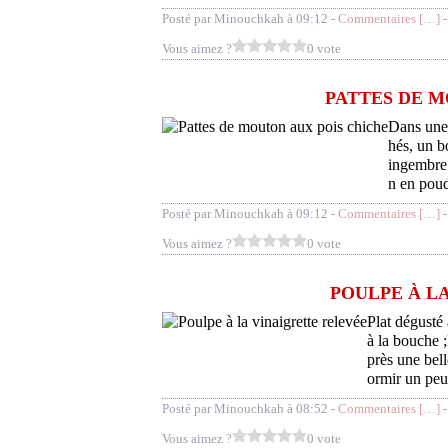
Posté par Minouchkah à 09:12 -
Commentaires [
…
]
-
Vous aimez ?
0 vote
PATTES DE M
Dans une 
hés, un b
ingembre 
n en poud
Posté par Minouchkah à 09:12 -
Commentaires [
…
]
-
Vous aimez ?
0 vote
POULPE À L
Plat dégusté 
à la bouche ;P
près une bell
ormir un peu.
Posté par Minouchkah à 08:52 -
Commentaires [
…
]
-
Vous aimez ?
0 vote