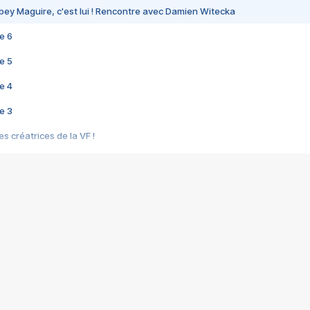
bey Maguire, c'est lui ! Rencontre avec Damien Witecka
e 6
e 5
e 4
e 3
s créatrices de la VF !
e 2
e 1
e Mektoub My Love arrive enfin ! Rencontre avec Shaïn Boumedine et Sal
i : après Toni en famille
elle réalise le bouleversant Dites lui que je l'aime
ais ! Rencontre autour de Vie privée de Rebecca Zlotowski