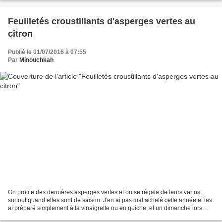
Feuilletés croustillants d'asperges vertes au
citron
Publié le 01/07/2016 à 07:55
Par
Minouchkah
On profite des dernières asperges vertes et on se régale de leurs vertus
surtout quand elles sont de saison. J'en ai pas mal acheté cette année et les
ai préparé simplement à la vinaigrette ou en quiche, et un dimanche lors
d'un repas en famille, j'ai...