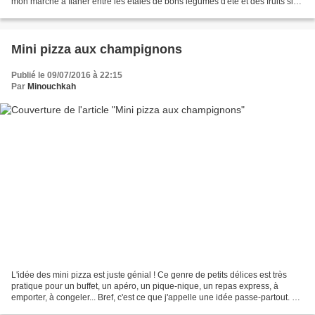
mon marché à flâner entre les étales de bons légumes d'été et des fruits si
juteux. Je n'avais pas...
Mini pizza aux champignons
Publié le 09/07/2016 à 22:15
Par
Minouchkah
L'idée des mini pizza est juste génial ! Ce genre de petits délices est très
pratique pour un buffet, un apéro, un pique-nique, un repas express, à
emporter, à congeler... Bref, c'est ce que j'appelle une idée passe-partout. Je
l'avais réalisé pour un...