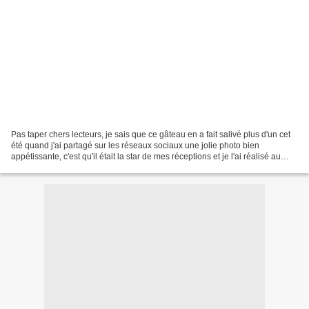
Pas taper chers lecteurs, je sais que ce gâteau en a fait salivé plus d'un cet
été quand j'ai partagé sur les réseaux sociaux une jolie photo bien
appétissante, c'est qu'il était la star de mes réceptions et je l'ai réalisé au
moins 4 fois, ici sur la...