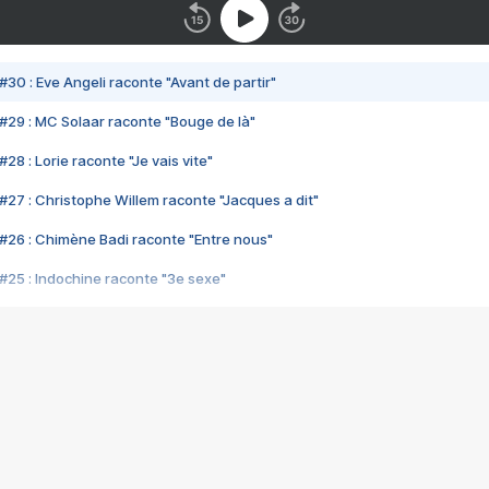
#30 : Eve Angeli raconte "Avant de partir"
#29 : MC Solaar raconte "Bouge de là"
28 : Lorie raconte "Je vais vite"
#27 : Christophe Willem raconte "Jacques a dit"
#26 : Chimène Badi raconte "Entre nous"
#25 : Indochine raconte "3e sexe"
#24 : Zaho raconte "C'est chelou"
#23 : Patrick Bruel raconte "Au café des délices"
#22 : Kyo raconte "Le chemin"
#21 : Nolwenn Leroy raconte "Cassé"
#20 : Patrick Hernandez raconte "Born to be alive"