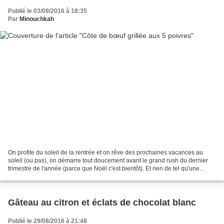
Publié le 03/09/2016 à 18:35
Par
Minouchkah
On profite du soleil de la rentrée et on rêve des prochaines vacances au
soleil (ou pas), on démarre tout doucement avant le grand rush du dernier
trimestre de l'année (parce que Noël c'est bientôt). Et rien de tel qu'une
bonne grillade qui rassemble...
Gâteau au citron et éclats de chocolat blanc
Publié le 29/08/2016 à 21:48