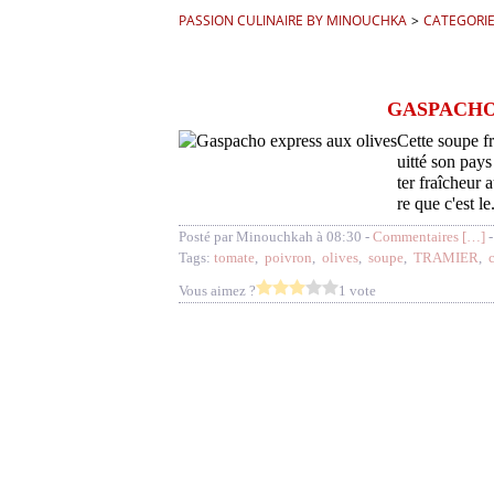
PASSION CULINAIRE BY MINOUCHKA
>
CATEGORI
GASPACHO
Cette soupe fr
uitté son pays
ter fraîcheur 
re que c'est le.
Posté par Minouchkah à 08:30 -
Commentaires [
…
]
-
Tags:
tomate
,
poivron
,
olives
,
soupe
,
TRAMIER
,
Vous aimez ?
1 vote