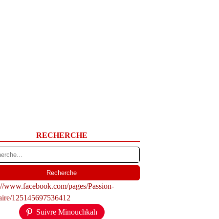
RECHERCHE
s://www.facebook.com/pages/Passion-
naire/125145697536412
Suivre Minouchkah