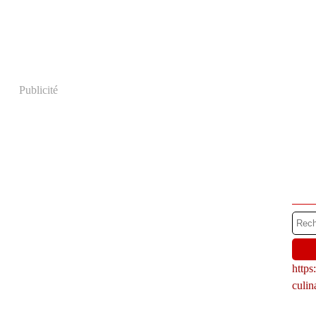
Publicité
http
culi