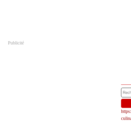
Publicité
http
culi