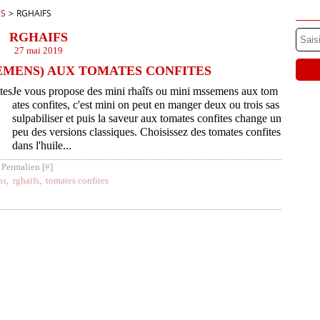
ES
>
RGHAIFS
RGHAIFS
27 mai 2019
EMENS) AUX TOMATES CONFITES
Je vous propose des mini rhaîfs ou mini mssemens aux tom
ates confites, c'est mini on peut en manger deux ou trois sas
sulpabiliser et puis la saveur aux tomates confites change un
peu des versions classiques. Choisissez des tomates confites
dans l'huile...
 Permalien [
#
]
ns
,
rghaïfs
,
tomates confites