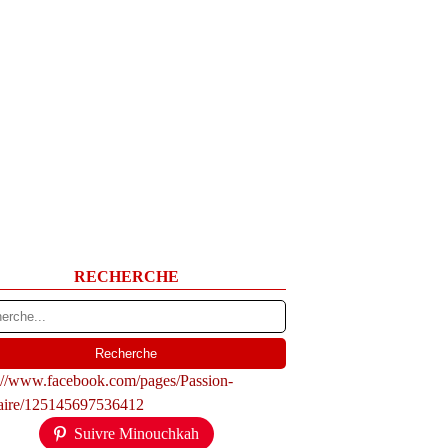
RECHERCHE
s://www.facebook.com/pages/Passion-
naire/125145697536412
Suivre Minouchkah