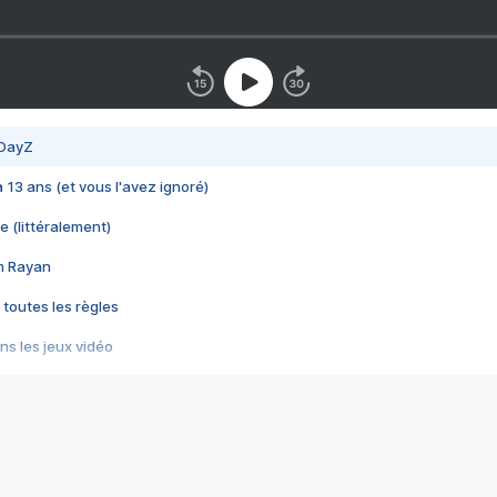
 DayZ
 a 13 ans (et vous l'avez ignoré)
e (littéralement)
im Rayan
 toutes les règles
s les jeux vidéo
us choquant de Rockstar ? - Le scandale BULLY
e plus moche de Steam
du RÊVE tourne au CAUCHEMAR