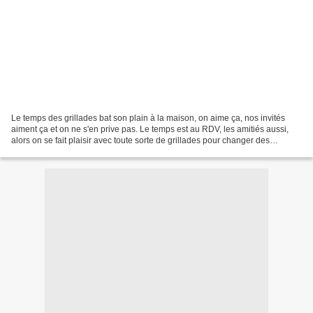
Le temps des grillades bat son plain à la maison, on aime ça, nos invités
aiment ça et on ne s'en prive pas. Le temps est au RDV, les amitiés aussi,
alors on se fait plaisir avec toute sorte de grillades pour changer des
merguez. Une de viandes que j'adore...