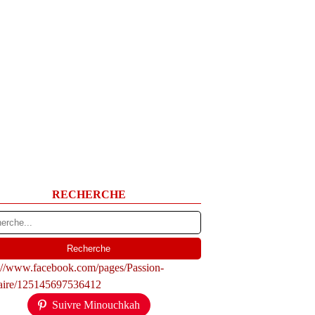
RECHERCHE
s://www.facebook.com/pages/Passion-
naire/125145697536412
Suivre Minouchkah