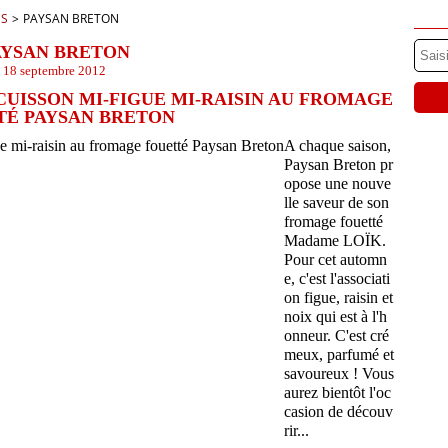
ES
>
PAYSAN BRETON
AYSAN BRETON
18 septembre 2012
UISSON MI-FIGUE MI-RAISIN AU FROMAGE
TÉ PAYSAN BRETON
A chaque saison,
Paysan Breton pr
opose une nouve
lle saveur de son
fromage fouetté
Madame LOÏK.
Pour cet automn
e, c'est l'associati
on figue, raisin et
noix qui est à l'h
onneur. C'est cré
meux, parfumé et
savoureux ! Vous
aurez bientôt l'oc
casion de découv
rir...