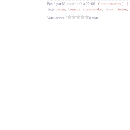
Posté par Minouchkah à 22:06 -
Commentaires [
…
]
-
Tags:
raisin
,
fromage
,
cheese-cake
,
Paysan Breton
,
Vous aimez ?
0 vote