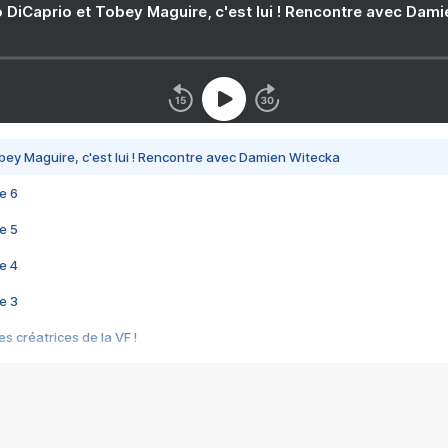
 DiCaprio et Tobey Maguire, c'est lui ! Rencontre avec Dam
bey Maguire, c'est lui ! Rencontre avec Damien Witecka
e 6
e 5
e 4
e 3
s créatrices de la VF !
e 2
e 1
e Mektoub My Love arrive enfin ! Rencontre avec Shaïn Boumedine et Sal