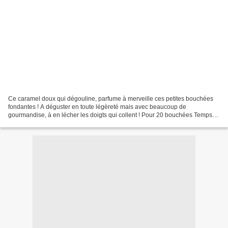
Ce caramel doux qui dégouline, parfume à merveille ces petites bouchées
fondantes ! A déguster en toute légèreté mais avec beaucoup de
gourmandise, à en lécher les doigts qui collent ! Pour 20 bouchées Temps
de préparation : 15 min Temps de cuisson :...