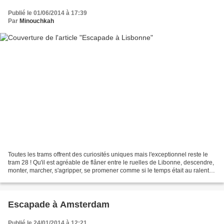
Publié le 01/06/2014 à 17:39
Par
Minouchkah
Toutes les trams offrent des curiosités uniques mais l'exceptionnel reste le
tram 28 ! Qu'il est agréable de flâner entre le ruelles de Libonne, descendre,
monter, marcher, s'agripper, se promener comme si le temps était au ralenti.
Il fait bon d'y visiter...
Escapade à Amsterdam
Publié le 24/01/2014 à 12:21