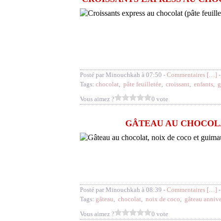
Posté par Minouchkah à 07:50 -
Commentaires [
…
]
-
Tags:
chocolat
,
pâte feuilletée
,
croissant
,
enfants
,
g
Vous aimez ?
0 vote
GÂTEAU AU CHOCOLA
Posté par Minouchkah à 08:39 -
Commentaires [
…
]
-
Tags:
gâteau
,
chocolat
,
noix de coco
,
gâteau annive
Vous aimez ?
0 vote