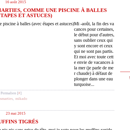
16 août 2015
ARTIES, COMME UNE PISCINE À BALLES
ÉTAPES ET ASTUCES)
Mi -août, la fin des va
cances pour certaines,
le début pour d'autres,
sans oublier ceux qui
y sont encore et ceux
qui ne sont pas partis.
Et moi avec toute cett
e envie de vacances à
la mer (je parle de me
r chaude) à défaut de
plonger dans une eau
turquoise...
 Permalien [
#
]
smarties
,
mikado
23 mai 2015
FFINS TIGRÉS
pic nic sans prise de tête, moi je vote pour les muffins rapide