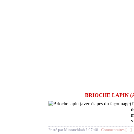
BRIOCHE LAPIN (
J
d
m
s
Posté par Minouchkah à 07:40 -
Commentaires [
…
]
-