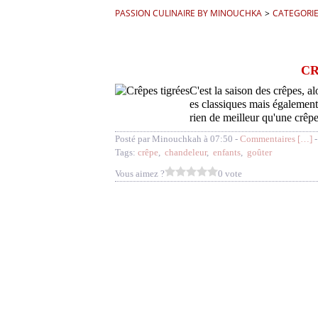
PASSION CULINAIRE BY MINOUCHKA
>
CATEGORI
CR
C'est la saison des crêpes, alo
es classiques mais également
rien de meilleur qu'une crêpe 
Posté par Minouchkah à 07:50 -
Commentaires [
…
]
-
Tags:
crêpe
,
chandeleur
,
enfants
,
goûter
Vous aimez ?
0 vote