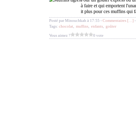
à faire et qui emportent l'una
it plus pour ces muffins qui fa
Posté par Minouchkah à 17:55 -
Commentaires [
…
]
-
Tags:
chocolat
,
muffins
,
enfants
,
goûter
Vous aimez ?
0 vote