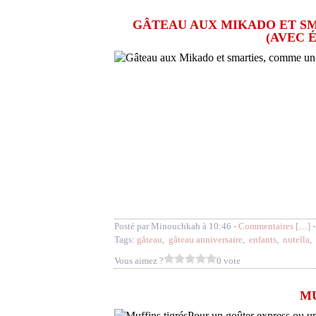
GÂTEAU AUX MIKADO ET SM
(AVEC 
Posté par Minouchkah à 10:46 -
Commentaires [
…
]
-
Tags:
gâteau
,
gâteau anniversaire
,
enfants
,
nutella
,
Vous aimez ?
0 vote
MU
Pour un goûter express ou un 