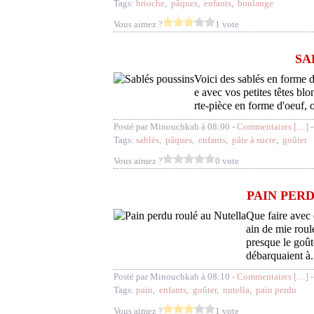
Tags:
brioche
,
pâques
,
enfants
,
boulange
Vous aimez ?
1 vote
SA
Voici des sablés en forme d
e avec vos petites têtes bl
rte-pièce en forme d'oeuf, o
Posté par Minouchkah à 08:00 -
Commentaires [
…
]
-
Tags:
sablés
,
pâques
,
enfants
,
pâte à sucre
,
goûter
Vous aimez ?
0 vote
PAIN PER
Que faire avec 
ain de mie roulé
presque le goût
débarquaient à.
Posté par Minouchkah à 08:10 -
Commentaires [
…
]
-
Tags:
pain
,
enfants
,
goûter
,
nutella
,
pain perdu
Vous aimez ?
1 vote