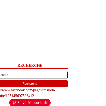
RECHERCHE
s://www.facebook.com/pages/Passion-
naire/125145697536412
Suivre Minouchkah