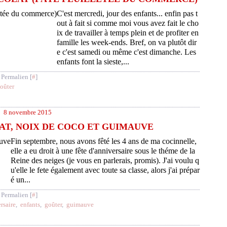
C'est mercredi, jour des enfants... enfin pas t
out à fait si comme moi vous avez fait le cho
ix de travailler à temps plein et de profiter en
famille les week-ends. Bref, on va plutôt dir
e c'est samedi ou même c'est dimanche. Les
enfants font la sieste,...
 Permalien [
#
]
oûter
8 novembre 2015
T, NOIX DE COCO ET GUIMAUVE
Fin septembre, nous avons fêté les 4 ans de ma cocinnelle,
elle a eu droit à une fête d'anniversaire sous le théme de la
Reine des neiges (je vous en parlerais, promis). J'ai voulu q
u'elle le fete également avec toute sa classe, alors j'ai prépar
é un...
 Permalien [
#
]
rsaire
,
enfants
,
goûter
,
guimauve