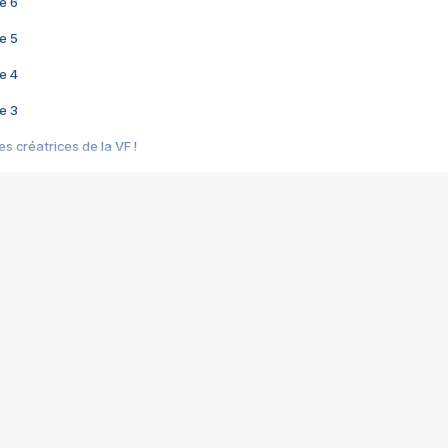
e 6
e 5
e 4
e 3
s créatrices de la VF !
e 2
e 1
e Mektoub My Love arrive enfin ! Rencontre avec Shaïn Boumedine et Sal
i : après Toni en famille
elle réalise le bouleversant Dites lui que je l'aime
ais ! Rencontre autour de Vie privée de Rebecca Zlotowski
 de Marguerite, Grave... Rencontre avec Ella Rumpf
 Les Rêveurs, un film intime sur la santé mentale