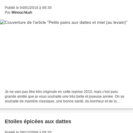
Publié le 04/01/2010 à 08:30
Par
Minouchkah
Je ne vais pas être très originale en cette reprise 2010, mais c'est avec
grande amitié que je vous souhaite une très belle et joyeuse année. On se
souhaite de manière classique, une bonne santé, du bonheur et de la
réussite. Certains veulent voir mûrir...
Etoiles épicées aux dattes
Publié le 08/12/2008 à 09:20