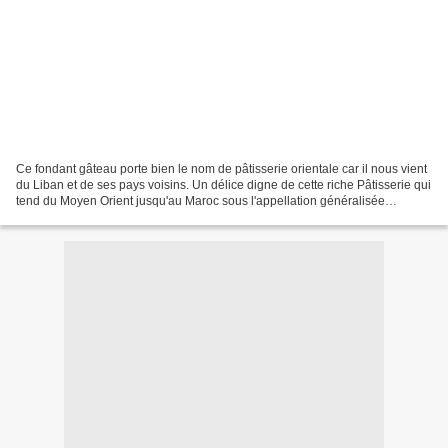
Ce fondant gâteau porte bien le nom de pâtisserie orientale car il nous vient
du Liban et de ses pays voisins. Un délice digne de cette riche Pâtisserie qui
tend du Moyen Orient jusqu'au Maroc sous l'appellation généralisée
d'Orientale, bien que le Maghreb...