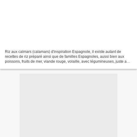
Riz aux calmars (calamars) d'inspiration Espagnole, il existe autant de
recettes de riz préparé ainsi que de familles Espagnoles, aussi bien aux
poissons, fruits de mer, viande rouge, volaille, avec légumineuses, juste aux
légumes... Le riz est sublimé...