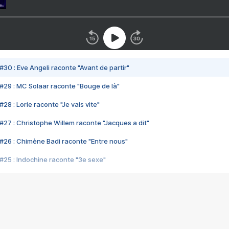
#30 : Eve Angeli raconte "Avant de partir"
#29 : MC Solaar raconte "Bouge de là"
28 : Lorie raconte "Je vais vite"
#27 : Christophe Willem raconte "Jacques a dit"
#26 : Chimène Badi raconte "Entre nous"
#25 : Indochine raconte "3e sexe"
#24 : Zaho raconte "C'est chelou"
#23 : Patrick Bruel raconte "Au café des délices"
#22 : Kyo raconte "Le chemin"