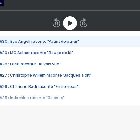
#30 : Eve Angeli raconte "Avant de partir"
#29 : MC Solaar raconte "Bouge de là"
28 : Lorie raconte "Je vais vite"
#27 : Christophe Willem raconte "Jacques a dit"
#26 : Chimène Badi raconte "Entre nous"
#25 : Indochine raconte "3e sexe"
#24 : Zaho raconte "C'est chelou"
#23 : Patrick Bruel raconte "Au café des délices"
#22 : Kyo raconte "Le chemin"