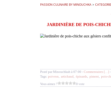
PASSION CULINAIRE BY MINOUCHKA
>
CATEGORI
JARDINIÈRE DE POIS-CHICH
Posté par Minouchkah à 07:00 -
Commentaires [
…
]
-
Tags:
poivron
,
artichaud
,
épinards
,
piment
,
pois-c
Vous aimez ?
0 vote