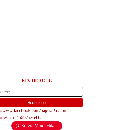
RECHERCHE
s://www.facebook.com/pages/Passion-
naire/125145697536412
Suivre Minouchkah