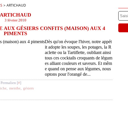
ES
>
ARTICHAUD
ARTICHAUD
3 février 2010
E AUX GÉSIERS CONFITS (MAISON) AUX 4
PIMENTS
Dès qu'on évoque l'hiver, notre appét
it adopte les soupes, les potages, la R
aclette ou la Tartiflette, oubliant ainsi
tous ces cocktails croquants de légum
es alliant couleurs et saveurs. Et mêm
e quand on pense aux légumes, nous
optons pour l'orangé de...
 Permalien [
#
]
hiche
,
menthe
,
gésiers