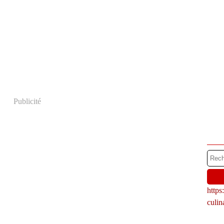
Publicité
http
culi