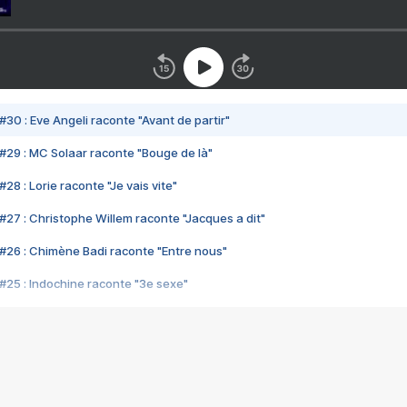
#30 : Eve Angeli raconte "Avant de partir"
#29 : MC Solaar raconte "Bouge de là"
28 : Lorie raconte "Je vais vite"
#27 : Christophe Willem raconte "Jacques a dit"
#26 : Chimène Badi raconte "Entre nous"
#25 : Indochine raconte "3e sexe"
#24 : Zaho raconte "C'est chelou"
#23 : Patrick Bruel raconte "Au café des délices"
#22 : Kyo raconte "Le chemin"