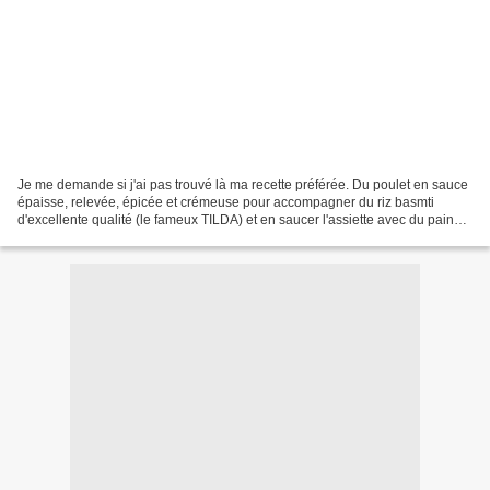
Je me demande si j'ai pas trouvé là ma recette préférée. Du poulet en sauce
épaisse, relevée, épicée et crémeuse pour accompagner du riz basmti
d'excellente qualité (le fameux TILDA) et en saucer l'assiette avec du pain
indien. A la maison, nous sommes...