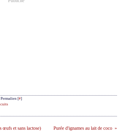
Publicité
 Permalien [
#
]
icuits
s œufs et sans lactose)
Purée d'ignames au lait de coco