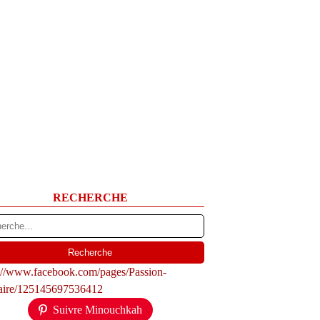
RECHERCHE
s://www.facebook.com/pages/Passion-
naire/125145697536412
Suivre Minouchkah