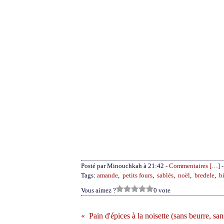
Posté par Minouchkah à 21:42 -
Commentaires [
…
]
-
Tags:
amande
,
petits fours
,
sablés
,
noël
,
bredele
,
b
Vous aimez ?
0 vote
Pain d'épices à la noisette (sans beurre, san