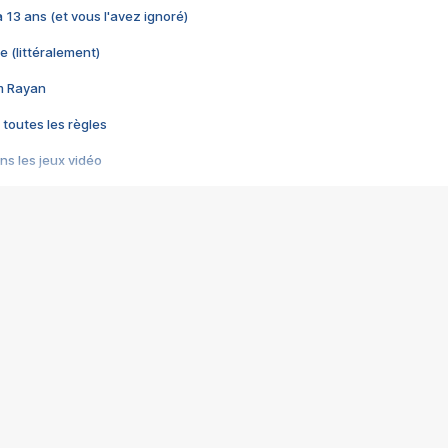
 a 13 ans (et vous l'avez ignoré)
e (littéralement)
im Rayan
 toutes les règles
s les jeux vidéo
us choquant de Rockstar ? - Le scandale BULLY
e plus moche de Steam
du RÊVE tourne au CAUCHEMAR
pendant 8 heures
it… à tort
umiliés par un jeu vidéo
ire - Final Fantasy 8