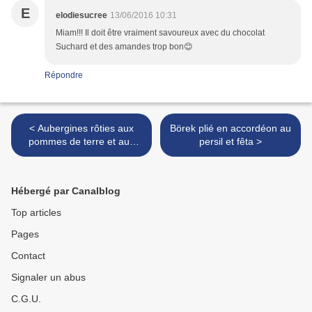
E
elodiesucree
13/06/2016 10:31
Miam!!! Il doit être vraiment savoureux avec du chocolat
Suchard et des amandes trop bon😊
Répondre
< Aubergines rôties aux
Börek plié en accordéon au
pommes de terre et aux
persil et fêta >
herbes
Hébergé par Canalblog
Top articles
Pages
Contact
Signaler un abus
C.G.U.