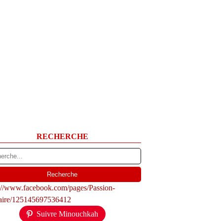
RECHERCHE
s://www.facebook.com/pages/Passion-
naire/125145697536412
Suivre Minouchkah