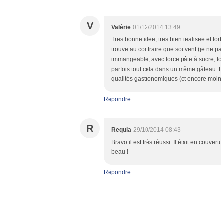
V
Valérie
01/12/2014 13:49
Très bonne idée, très bien réalisée et for
trouve au contraire que souvent (je ne par
immangeable, avec force pâte à sucre, for
parfois tout cela dans un même gâteau. 
qualités gastronomiques (et encore moins 
Répondre
R
Requia
29/10/2014 08:43
Bravo il est très réussi. Il était en couv
beau !
Répondre