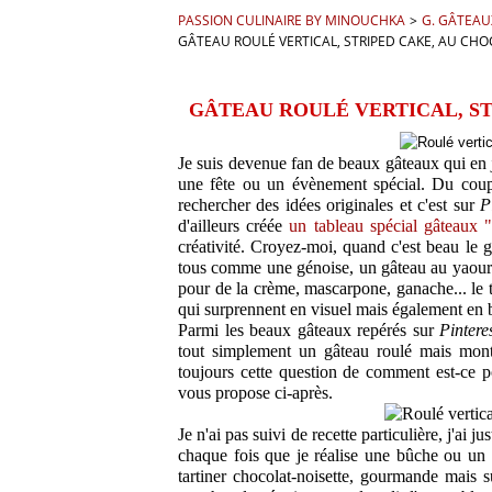
PASSION CULINAIRE BY MINOUCHKA
>
G. GÂTEAU
GÂTEAU ROULÉ VERTICAL, STRIPED CAKE, AU CHO
GÂTEAU ROULÉ VERTICAL, ST
Je suis devenue fan de beaux gâteaux qui en je
une fête ou un évènement spécial. Du coup,
rechercher des idées originales et c'est sur
P
d'ailleurs créée
un tableau spécial gâteaux
créativité. Croyez-moi, quand c'est beau le 
tous comme une génoise, un gâteau au yaourt,
pour de la crème, mascarpone, ganache... le t
qui surprennent en visuel mais également en 
Parmi les beaux gâteaux repérés sur
Pintere
tout simplement un gâteau roulé mais monté
toujours cette question de comment est-ce po
vous propose ci-après.
Je n'ai pas suivi de recette particulière, j'ai 
chaque fois que je réalise une bûche ou un g
tartiner chocolat-noisette, gourmande mais s