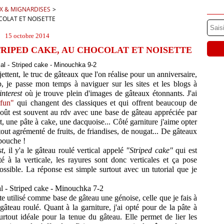
X & MIGNARDISES
>
COLAT ET NOISETTE
15 octobre 2014
RIPED CAKE, AU CHOCOLAT ET NOISETTE
ttent, le truc de gâteaux que l'on réalise pour un anniversaire,
 je passe mon temps à naviguer sur les sites et les blogs à
interest
où je trouve plein d'images de gâteaux étonnants. J'ai
 "fun"
qui changent des classiques et qui offrent beaucoup de
goût est souvent au rdv avec une base de gâteau appréciée par
 une pâte à cake, une dacquoise... Côté garniture j'aime opter
out agrémenté de fruits, de friandises, de nougat... De gâteaux
bouche !
st
, il y'a le gâteau roulé vertical appelé
"Striped cake"
qui est
 à la verticale, les rayures sont donc verticales et ça pose
ssible. La réponse est simple surtout avec un tutorial que je
juste utilisé comme base de gâteau une génoise, celle que je fais à
âteau roulé. Quant à la garniture, j'ai opté pour de la pâte à
urtout idéale pour la tenue du gâteau. Elle permet de lier les