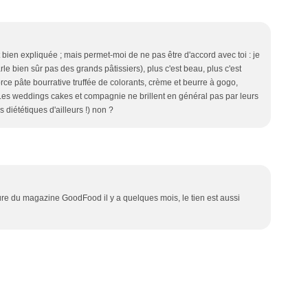
t bien expliquée ; mais permet-moi de ne pas être d'accord avec toi : je
le bien sûr pas des grands pâtissiers), plus c'est beau, plus c'est
ce pâte bourrative truffée de colorants, crème et beurre à gogo,
Les weddings cakes et compagnie ne brillent en général pas par leurs
diététiques d'ailleurs !) non ?
erture du magazine GoodFood il y a quelques mois, le tien est aussi