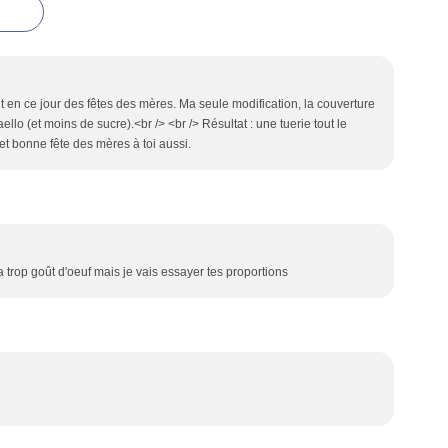
it en ce jour des fêtes des mères. Ma seule modification, la couverture
faello (et moins de sucre).<br /> <br /> Résultat : une tuerie tout le
et bonne fête des mères à toi aussi.
a trop goût d'oeuf mais je vais essayer tes proportions