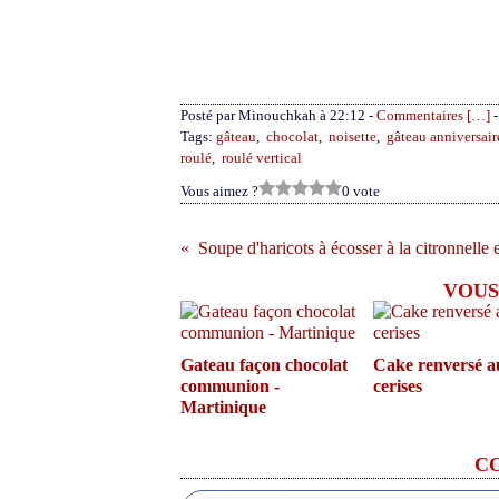
Posté par Minouchkah à 22:12 -
Commentaires [
…
]
-
Tags:
gâteau
,
chocolat
,
noisette
,
gâteau anniversair
roulé
,
roulé vertical
Vous aimez ?
0 vote
Soupe d'haricots à écosser à la citronnelle
VOUS
Gateau façon chocolat
Cake renversé a
communion -
cerises
Martinique
C