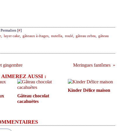
 Permalien [
#
]
e
,
layer cake
,
gâteaux à étages
,
nutella
,
roulé
,
gâteau zebra
,
gâteau
 et gingembre
Meringues fantômes
 AIMEREZ AUSSI :
Kinder Délice maison
ux
Gâteau chocolat
cacahuètes
OMMENTAIRES