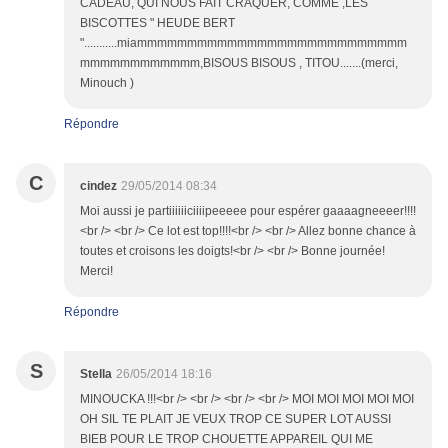
CADEAU, QUI NOUS FAIT CRAQUER, COMME ,LES
BISCOTTES " HEUDE BERT
"...........miammmmmmmmmmmmmmmmmmmmmmmmmmm
mmmmmmmmmmmm,BISOUS BISOUS , TITOU.......(merci,
Minouch )
Répondre
C
cindez
29/05/2014 08:34
Moi aussi je partiiiiiiciiiipeeeee pour espérer gaaaagneeeer!!!!
<br /> <br /> Ce lot est top!!!!<br /> <br /> Allez bonne chance à
toutes et croisons les doigts!<br /> <br /> Bonne journée!
Merci!
Répondre
S
Stella
26/05/2014 18:16
MINOUCKA !!!<br /> <br /> <br /> <br /> MOI MOI MOI MOI MOI
OH SIL TE PLAIT JE VEUX TROP CE SUPER LOT AUSSI
BIEB POUR LE TROP CHOUETTE APPAREIL QUI ME