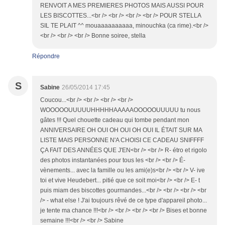
RENVOIT A MES PREMIERES PHOTOS MAIS AUSSI POUR
LES BISCOTTES...<br /> <br /> <br /> <br /> POUR STELLA
SIL TE PLAIT ^^ mouaaaaaaaaaa, minouchka (ca rime).<br />
<br /> <br /> <br /> Bonne soiree, stella
Répondre
S
Sabine
26/05/2014 17:45
Coucou...<br /> <br /> <br /> <br />
WOOOOOUUUUUHHHHHAAAAAOOOOOUUUUU tu nous
gâtes !!! Quel chouette cadeau qui tombe pendant mon
ANNIVERSAIRE OH OUI OH OUI OH OUI IL ÉTAIT SUR MA
LISTE MAIS PERSONNE N'A CHOISI CE CADEAU SNIFFFF
ÇA FAIT DES ANNÉES QUE J'EN<br /> <br /> R- étro et rigolo
des photos instantanées pour tous les <br /> <br /> É-
vènements... avec la famille ou les ami(e)s<br /> <br /> V- ive
toi et vive Heudebert... pitié que ce soit moi<br /> <br /> E- t
puis miam des biscottes gourmandes...<br /> <br /> <br /> <br
/> - what else ! J'ai toujours rêvé de ce type d'appareil photo...
je tente ma chance !!!<br /> <br /> <br /> <br /> Bises et bonne
semaine !!!<br /> <br /> Sabine