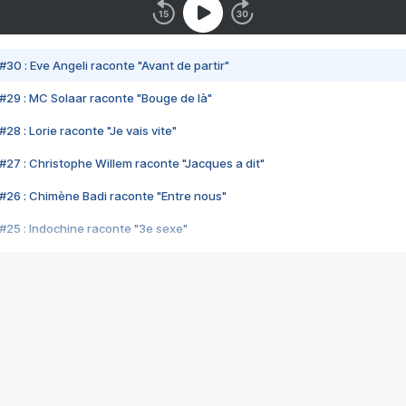
#30 : Eve Angeli raconte "Avant de partir"
#29 : MC Solaar raconte "Bouge de là"
28 : Lorie raconte "Je vais vite"
#27 : Christophe Willem raconte "Jacques a dit"
#26 : Chimène Badi raconte "Entre nous"
#25 : Indochine raconte "3e sexe"
#24 : Zaho raconte "C'est chelou"
#23 : Patrick Bruel raconte "Au café des délices"
#22 : Kyo raconte "Le chemin"
#21 : Nolwenn Leroy raconte "Cassé"
#20 : Patrick Hernandez raconte "Born to be alive"