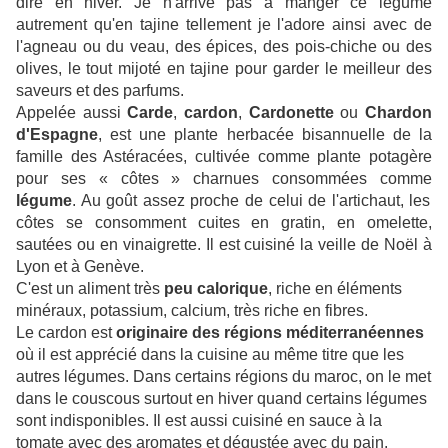
dire en hiver. Je n'arrive pas à manger ce légume
autrement qu'en tajine tellement je l'adore ainsi avec de
l'agneau ou du veau, des épices, des pois-chiche ou des
olives, le tout mijoté en tajine pour garder le meilleur des
saveurs et des parfums.
Appelée aussi
Carde
,
cardon
,
Cardonette
ou
Chardon
d'Espagne
, est une plante herbacée bisannuelle de la
famille des Astéracées, cultivée comme plante potagère
pour ses « côtes » charnues consommées comme
légume
. Au goût assez proche de celui de l'artichaut, les
côtes se consomment cuites en gratin, en omelette,
sautées ou en vinaigrette. Il est cuisiné la veille de Noël à
Lyon et à Genève.
C'est un aliment très
peu calorique
, riche en éléments
minéraux, potassium, calcium, très riche en fibres.
Le cardon est
originaire des régions méditerranéennes
où il est apprécié dans la cuisine au même titre que les
autres légumes. Dans certains régions du maroc, on le met
dans le couscous surtout en hiver quand certains légumes
sont indisponibles. Il est aussi cuisiné en sauce à la
tomate avec des aromates et dégustée avec du pain.