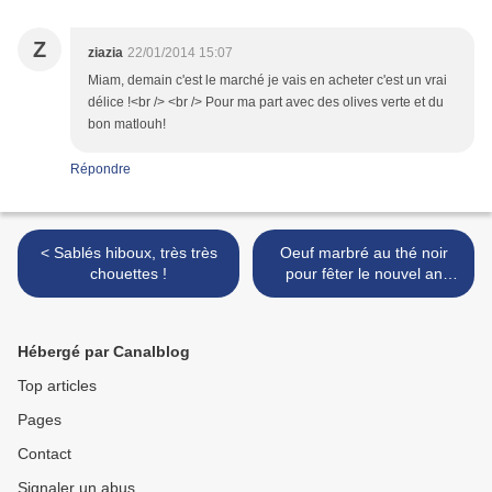
Z
ziazia
22/01/2014 15:07
Miam, demain c'est le marché je vais en acheter c'est un vrai
délice !<br /> <br /> Pour ma part avec des olives verte et du
bon matlouh!
Répondre
< Sablés hiboux, très très
Oeuf marbré au thé noir
chouettes !
pour fêter le nouvel an
chinois et vietnamien >
Hébergé par Canalblog
Top articles
Pages
Contact
Signaler un abus