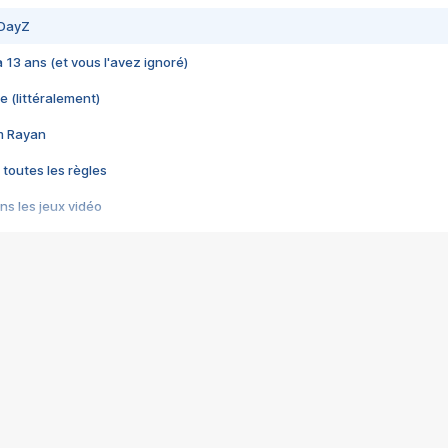
 DayZ
 a 13 ans (et vous l'avez ignoré)
e (littéralement)
im Rayan
 toutes les règles
s les jeux vidéo
us choquant de Rockstar ? - Le scandale BULLY
e plus moche de Steam
du RÊVE tourne au CAUCHEMAR
pendant 8 heures
it… à tort
umiliés par un jeu vidéo