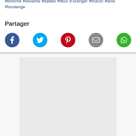
#brioche
#sésame
#dattes
#fleur d'oranger
#maroc
#anis
#boulange
Partager