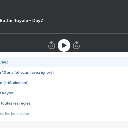
 Battle Royale - DayZ
 DayZ
 a 13 ans (et vous l'avez ignoré)
e (littéralement)
im Rayan
 toutes les règles
s les jeux vidéo
us choquant de Rockstar ? - Le scandale BULLY