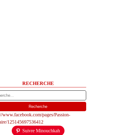
RECHERCHE
s://www.facebook.com/pages/Passion-
naire/125145697536412
Suivre Minouchkah