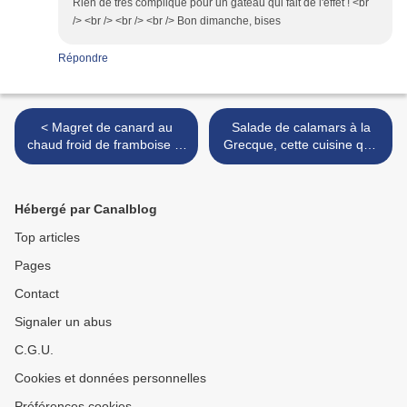
Rien de très compliqué pour un gâteau qui fait de l'effet ! <br
/> <br /> <br /> <br /> Bon dimanche, bises
Répondre
< Magret de canard au
Salade de calamars à la
chaud froid de framboise et
Grecque, cette cuisine que
pavot
j'aime >
Hébergé par Canalblog
Top articles
Pages
Contact
Signaler un abus
C.G.U.
Cookies et données personnelles
Préférences cookies