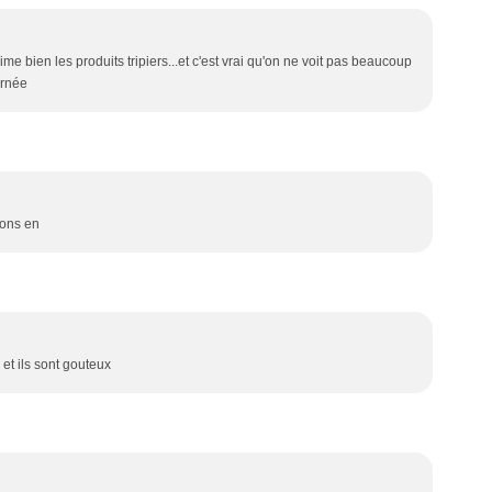
ime bien les produits tripiers...et c'est vrai qu'on ne voit pas beaucoup
urnée
nons en
 et ils sont gouteux