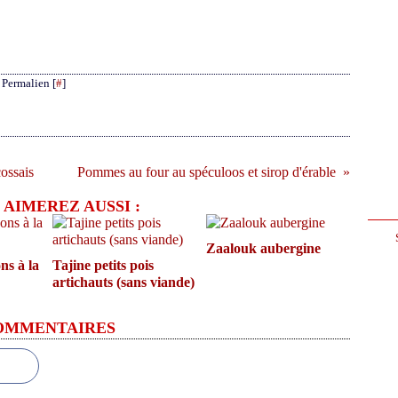
 Permalien [
#
]
cossais
Pommes au four au spéculoos et sirop d'érable
 AIMEREZ AUSSI :
Zaalouk aubergine
ns à la
Tajine petits pois
artichauts (sans viande)
OMMENTAIRES