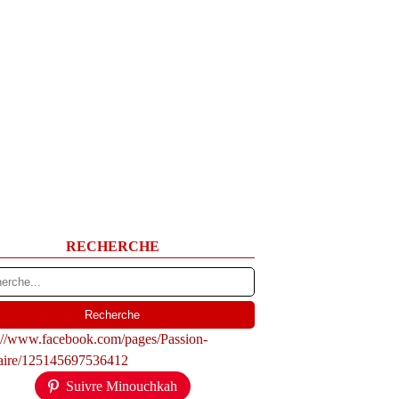
RECHERCHE
s://www.facebook.com/pages/Passion-
naire/125145697536412
Suivre Minouchkah