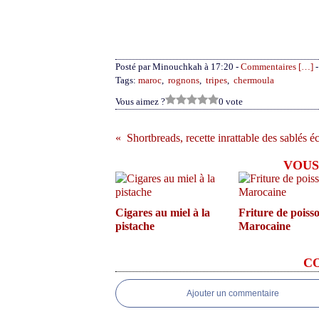
Posté par Minouchkah à 17:20 -
Commentaires [
…
]
-
Tags:
maroc
,
rognons
,
tripes
,
chermoula
Vous aimez ?
0 vote
Shortbreads, recette inrattable des sablés é
VOUS
Cigares au miel à la
Friture de poisso
pistache
Marocaine
C
Ajouter un commentaire