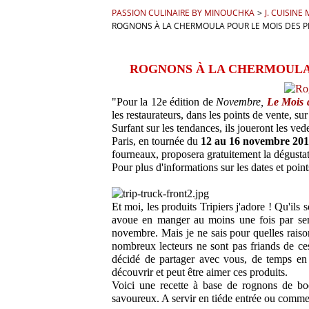
PASSION CULINAIRE BY MINOUCHKA
>
J. CUISIN
ROGNONS À LA CHERMOULA POUR LE MOIS DES PR
ROGNONS À LA CHERMOULA 
"Pour la 12
e
édition de
Novembre,
Le Mois d
les restaurateurs, dans les points de vente, sur
Surfant sur les tendances, ils joueront les ved
Paris, en tournée du
12 au 16 novembre 20
fourneaux, proposera gratuitement la dégustat
Pour plus d'informations sur les dates et poi
Et moi, les produits Tripiers j'adore ! Qu'ils s
avoue en manger au moins une fois par sema
novembre. Mais je ne sais pour quelles raiso
nombreux lecteurs ne sont pas friands de ces 
décidé de partager avec vous, de temps en 
découvrir et peut être aimer ces produits.
Voici une recette à base de rognons de bo
savoureux. A servir en tiéde entrée ou comme