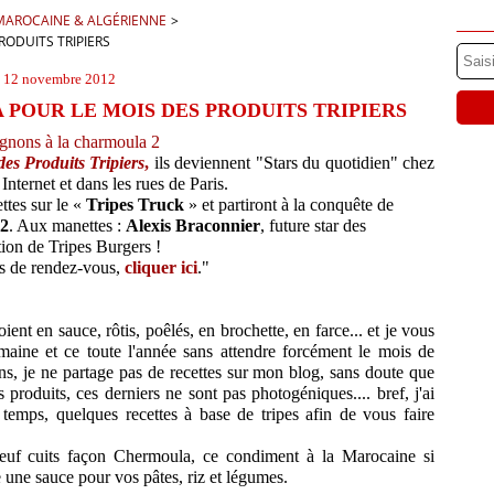
E MAROCAINE & ALGÉRIENNE
>
ODUITS TRIPIERS
12 novembre 2012
POUR LE MOIS DES PRODUITS TRIPIERS
es Produits Tripiers
,
ils deviennent "Stars du quotidien" chez
 Internet et dans les rues de Paris.
ettes sur le «
Tripes Truck
» et partiront à la conquête de
12
. Aux manettes :
Alexis Braconnier
, future star des
ion de Tripes Burgers !
nts de rendez-vous,
cliquer ici
."
oient en sauce, rôtis, poêlés, en brochette, en farce... et je vous
ine et ce toute l'année sans attendre forcément le mois de
ns, je ne partage pas de recettes sur mon blog, sans doute que
produits, ces derniers ne sont pas photogéniques.... bref, j'ai
temps, quelques recettes à base de tripes afin de vous faire
euf cuits façon Chermoula, ce condiment à la Marocaine si
 une sauce pour vos pâtes, riz et légumes.