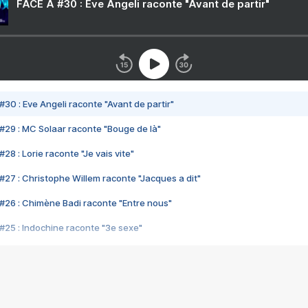
FACE A #30 : Eve Angeli raconte "Avant de partir"
#30 : Eve Angeli raconte "Avant de partir"
#29 : MC Solaar raconte "Bouge de là"
28 : Lorie raconte "Je vais vite"
#27 : Christophe Willem raconte "Jacques a dit"
#26 : Chimène Badi raconte "Entre nous"
#25 : Indochine raconte "3e sexe"
#24 : Zaho raconte "C'est chelou"
#23 : Patrick Bruel raconte "Au café des délices"
#22 : Kyo raconte "Le chemin"