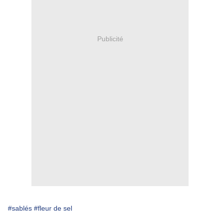
Publicité
#sablés
#fleur de sel