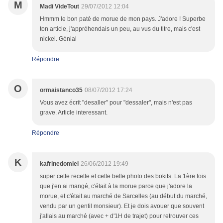
M
Madi VideTout
29/07/2012 12:04
Hmmm le bon paté de morue de mon pays. J'adore ! Superbe
ton article, j'appréhendais un peu, au vus du titre, mais c'est
nickel. Génial
Répondre
O
ormaistanco35
08/07/2012 17:24
Vous avez écrit "desaller" pour "dessaler", mais n'est pas
grave. Article interessant.
Répondre
K
kafrinedomiel
26/06/2012 19:49
super cette recette et cette belle photo des bokits. La 1ère fois
que j'en ai mangé, c'était à la morue parce que j'adore la
morue, et c'était au marché de Sarcelles (au début du marché,
vendu par un gentil monsieur). Et je dois avouer que souvent
j'allais au marché (avec + d'1H de trajet) pour retrouver ces