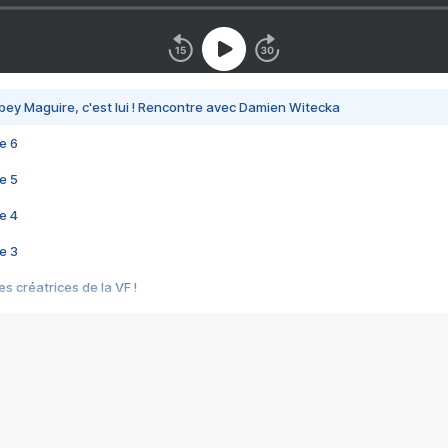
bey Maguire, c'est lui ! Rencontre avec Damien Witecka
e 6
e 5
e 4
e 3
s créatrices de la VF !
e 2
e 1
e Mektoub My Love arrive enfin ! Rencontre avec Shaïn Boumedine et Sal
i : après Toni en famille