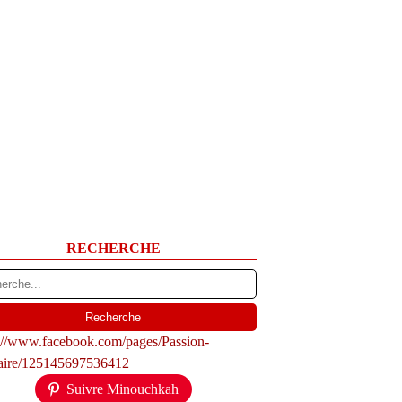
RECHERCHE
s://www.facebook.com/pages/Passion-
naire/125145697536412
Suivre Minouchkah