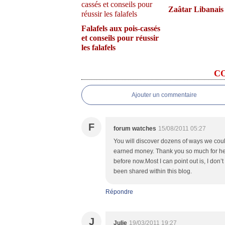
Zaâtar Libanais
Falafels aux pois-cassés
et conseils pour réussir
les falafels
C
Ajouter un commentaire
F
forum watches
15/08/2011 05:27
You will discover dozens of ways we could
earned money. Thank you so much for h
before now.Most I can point out is, I don’
been shared within this blog.
Répondre
J
Julie
19/03/2011 19:27