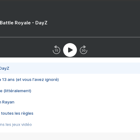
 Battle Royale - DayZ
 DayZ
 a 13 ans (et vous l'avez ignoré)
e (littéralement)
im Rayan
 toutes les règles
s les jeux vidéo
us choquant de Rockstar ? - Le scandale BULLY