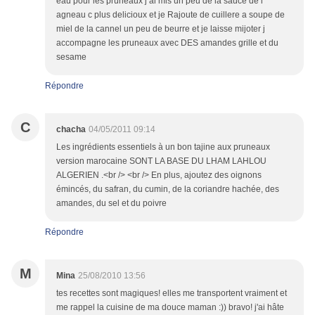
eau pour les pruneaux j ai mis un peu de la sauce de l
agneau c plus delicioux et je Rajoute de cuillere a soupe de
miel de la cannel un peu de beurre et je laisse mijoter j
accompagne les pruneaux avec DES amandes grille et du
sesame
Répondre
C
chacha
04/05/2011 09:14
Les ingrédients essentiels à un bon tajine aux pruneaux
version marocaine SONT LA BASE DU LHAM LAHLOU
ALGERIEN .<br /> <br /> En plus, ajoutez des oignons
émincés, du safran, du cumin, de la coriandre hachée, des
amandes, du sel et du poivre
Répondre
M
Mina
25/08/2010 13:56
tes recettes sont magiques! elles me transportent vraiment et
me rappel la cuisine de ma douce maman :)) bravo! j'ai hâte