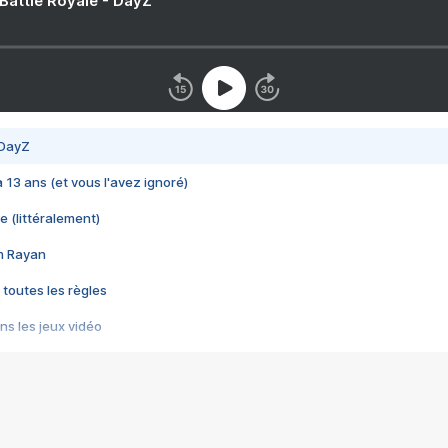
 Battle Royale - DayZ
 DayZ
 a 13 ans (et vous l'avez ignoré)
e (littéralement)
im Rayan
 toutes les règles
s les jeux vidéo
us choquant de Rockstar ? - Le scandale BULLY
e plus moche de Steam
du RÊVE tourne au CAUCHEMAR