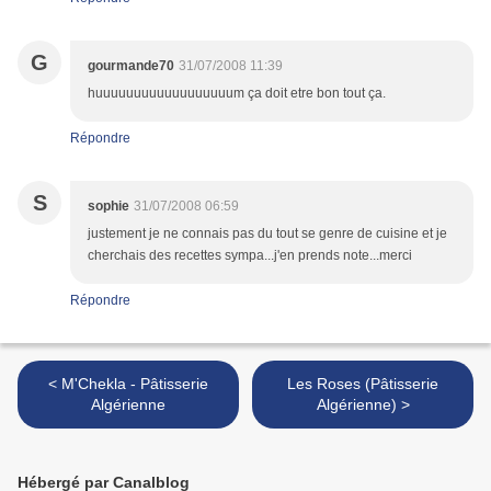
G
gourmande70
31/07/2008 11:39
huuuuuuuuuuuuuuuuuum ça doit etre bon tout ça.
Répondre
S
sophie
31/07/2008 06:59
justement je ne connais pas du tout se genre de cuisine et je
cherchais des recettes sympa...j'en prends note...merci
Répondre
< M'Chekla - Pâtisserie
Les Roses (Pâtisserie
Algérienne
Algérienne) >
Hébergé par Canalblog