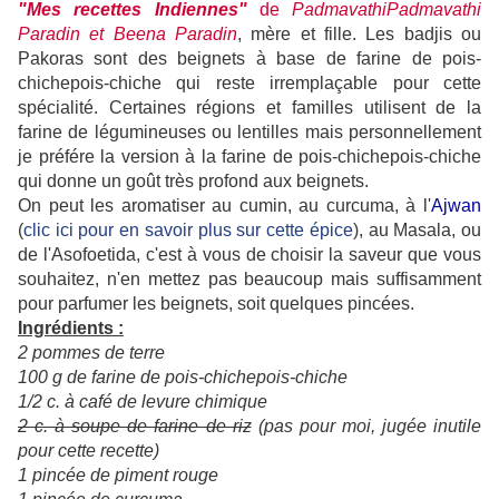
"Mes recettes Indiennes"
de
Padmavathi
Padmavathi
Paradin et Beena Paradin
, mère et fille. Les badjis ou
Pakoras sont des beignets à base de farine de pois-
chiche
pois-chiche
qui reste irremplaçable pour cette
spécialité. Certaines régions et familles utilisent de la
farine de légumineuses ou lentilles mais personnellement
je préfére la version à la farine de pois-chiche
pois-chiche
qui donne un goût très profond aux beignets.
On peut les aromatiser au cumin, au curcuma, à l'
Ajwan
(
clic ici pour en savoir plus sur cette épice
), au Masala, ou
de l'Asofoetida,
c'est à vous de choisir la saveur que vous
souhaitez, n'en mettez pas beaucoup mais suffisamment
pour parfumer les beignets, soit quelques pincées.
Ingrédients :
2 pommes de terre
100 g de farine de pois-chiche
pois-chiche
1/2 c. à café de levure chimique
2 c. à soupe de farine de riz
(pas pour moi, jugée inutile
pour cette recette)
1 pincée de piment rouge