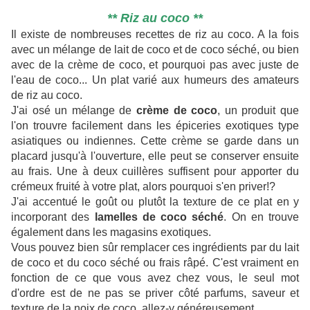
** Riz au coco **
Il existe de nombreuses recettes de riz au coco. A la fois
avec un mélange de lait de coco et de coco séché, ou bien
avec de la crème de coco, et pourquoi pas avec juste de
l'eau de coco... Un plat varié aux humeurs des amateurs
de riz au coco.
J'ai osé un mélange de
crème de coco
, un produit que
l'on trouvre facilement dans les épiceries exotiques type
asiatiques ou indiennes. Cette crème se garde dans un
placard jusqu'à l'ouverture, elle peut se conserver ensuite
au frais. Une à deux cuillères suffisent pour apporter du
crémeux fruité à votre plat, alors pourquoi s'en priver!?
J'ai accentué le goût ou plutôt la texture de ce plat en y
incorporant des
lamelles de coco séché
. On en trouve
également dans les magasins exotiques.
Vous pouvez bien sûr remplacer ces ingrédients par du lait
de coco et du coco séché ou frais râpé. C'est vraiment en
fonction de ce que vous avez chez vous, le seul mot
d'ordre est de ne pas se priver côté parfums, saveur et
texture de la noix de coco, allez-y généreusement.