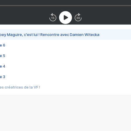
bey Maguire, c'est lui ! Rencontre avec Damien Witecka
e 6
e 5
e 4
e 3
s créatrices de la VF !
e 2
e 1
e Mektoub My Love arrive enfin ! Rencontre avec Shaïn Boumedine et Sal
i : après Toni en famille