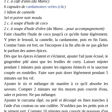
1 c. à café d'anis (du Maroc)
6 capsules de
cardamomes vertes (clic)
1 bâton de cannelle
Sel et poivre noir moulu
2 c. à soupe d'huile de coco
2 c. à soupe d'huile d'olive (du Maroc - pour accompagnement)
Faire chauffer l'huile de coco jusqu'à ce qu'elle fume légérement.
Y jetter le fenouil, la cannelle, la cardamome, puis en fin l'anis.
Comme l'anis est fort, on l'incorpore à la fin afin de ne pas gâcher
le parfum des autres épices.
Dès que les épices éclatent et s'éclatent, ajouter l'ail juste écrasé, le
gingembre pilé ainsi que les feuilles de curry. Laisser mijoter
pendant 1 minutes puis ajouter les oignons émincés et la saucisse
coupée en rondelles. Faire suer puis dorer légérement pendant 5
minutes sur feu vif.
Ajouter le riz et mélanger de manière à ce qu'il absorbe les
saveurs. Compter 2 minutes sur feu moyen puis couvrir d'eau,
saler et poivrer. Ne pas mélanger.
Ajouter le curcuma râpé, ou pelé et découpé en fines tranches à
l'aide d'un couteau ou une cuillère. N'oubliez pas les petits pois et
le piment vert. Compter 10 minutes puis couvrir de nouveau d'un