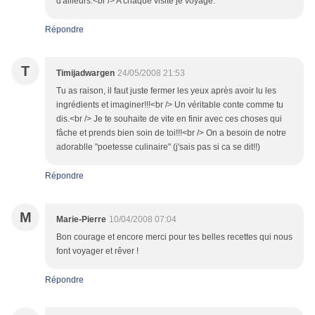
d'ailleurs.<br /> A chaque visite je voyage.
Répondre
T
Timijadwargen
24/05/2008 21:53
Tu as raison, il faut juste fermer les yeux après avoir lu les
ingrédients et imaginer!!!<br /> Un véritable conte comme tu
dis.<br /> Je te souhaite de vite en finir avec ces choses qui
fâche et prends bien soin de toi!!!<br /> On a besoin de notre
adorablle "poetesse culinaire" (j'sais pas si ca se dit!!)
Répondre
M
Marie-Pierre
10/04/2008 07:04
Bon courage et encore merci pour tes belles recettes qui nous
font voyager et rêver !
Répondre