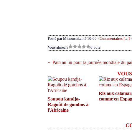
Posté par Minouchkah à 10:00 -
Commentaires [
…
]
-
Vous aimez ?
0 vote
Pain au lin pour la journée mondiale du pa
VOUS
Riz aux calamar
Soupou kandja-
comme en Espa
Ragoût de gombos à
l'Africaine
C