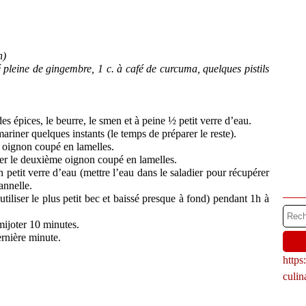
n)
fé pleine de gingembre, 1 c. à café de curcuma, quelques pistils
s épices, le beurre, le smen et à peine ½ petit verre d’eau.
 mariner quelques instants (le temps de préparer le reste).
un oignon coupé en lamelles.
outer le deuxième oignon coupé en lamelles.
 petit verre d’eau (mettre l’eau dans le saladier pour récupérer
annelle.
(utiliser le plus petit bec et baissé presque à fond) pendant 1h à
 mijoter 10 minutes.
ernière minute.
http
culi