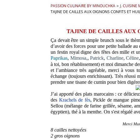
PASSION CULINAIRE BY MINOUCHKA
>
J. CUISIN
TAJINE DE CAILLES AUX OIGNONS CONFITS ET HUI
TAJINE DE CAILLES AUX
Ça devait être un simple brunch sous le thè
d’avoir des forces pour une petite ballade au
un festin royal digne des fêtes des mille et u
Paprikas
,
Mimosa,
,
Patrick
,
Charline
,
Céline
à toi, bon rétablissement) et moi dimanche de
et l’ambiance très agréable, merci à vous to
échange (toujours enrichissant). Très réussi m
prendre une tisane de cumin pour bien digérer
J’ai apporté des plats marocains : ce délicieu
des
Krachels de fès
, Pickle de mangue pim
Sellou (mélange de farine grillée, sésame, am
égyptien), thé à la menthe. On s'est régalé av
Merci Mur
8 cailles nettoyées
2 gros oignons