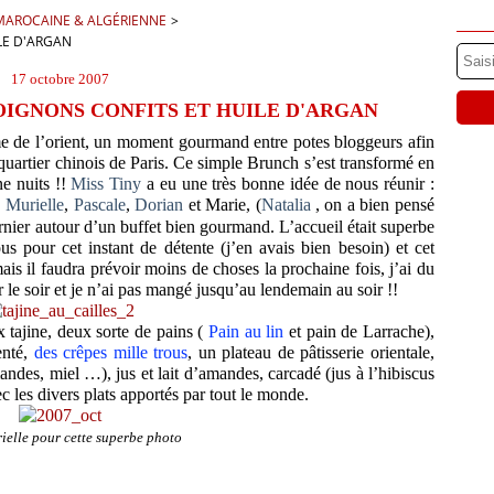
E MAROCAINE & ALGÉRIENNE
>
LE D'ARGAN
17 octobre 2007
 OIGNONS CONFITS ET HUILE D'ARGAN
me de l’orient, un moment gourmand entre potes bloggeurs afin
 quartier chinois de Paris. Ce simple Brunch s’est transformé en
ne nuits !!
Miss Tiny
a eu une très bonne idée de nous réunir :
,
Murielle
,
Pascale
,
Dorian
et Marie, (
Natalia
, on a bien pensé
rnier autour d’un buffet bien gourmand. L’accueil était superbe
us pour cet instant de détente (j’en avais bien besoin) et cet
ais il faudra prévoir moins de choses la prochaine fois, j’ai du
 le soir et je n’ai pas mangé jusqu’au lendemain au soir !!
x tajine, deux sorte de pains (
Pain au lin
et pain de Larrache),
enté,
des crêpes mille trous
, un plateau de pâtisserie orientale,
andes, miel …), jus et lait d’amandes, carcadé (jus à l’hibiscus
ec les divers plats apportés par tout le monde.
ielle pour cette superbe photo