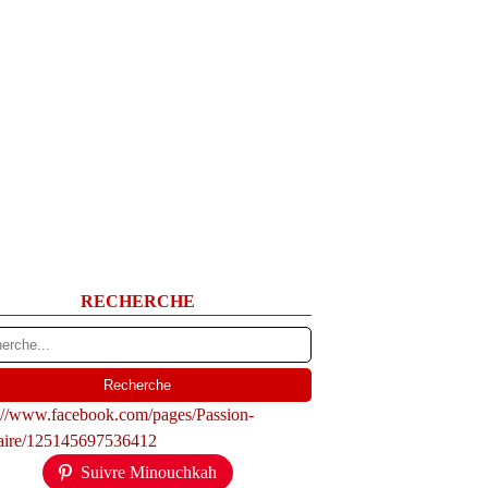
RECHERCHE
s://www.facebook.com/pages/Passion-
naire/125145697536412
Suivre Minouchkah