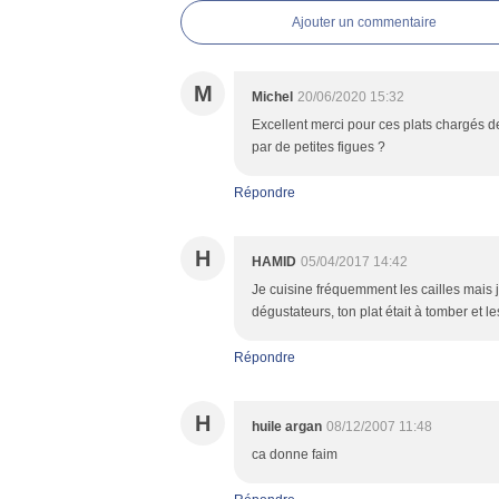
Ajouter un commentaire
M
Michel
20/06/2020 15:32
Excellent merci pour ces plats chargés de
par de petites figues ?
Répondre
H
HAMID
05/04/2017 14:42
Je cuisine fréquemment les cailles mais je
dégustateurs, ton plat était à tomber et l
Répondre
H
huile argan
08/12/2007 11:48
ca donne faim