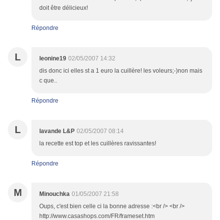
doit être délicieux!
Répondre
L
leonine19
02/05/2007 14:32
dis donc ici elles st a 1 euro la cuillère! les voleurs;-)non mais
c que..
Répondre
L
lavande L&P
02/05/2007 08:14
la recette est top et les cuillères ravissantes!
Répondre
M
Minouchka
01/05/2007 21:58
Oups, c'est bien celle ci la bonne adresse :<br /> <br />
http://www.casashops.com/FR/frameset.htm