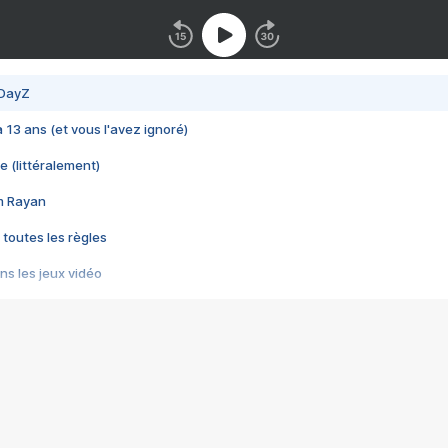
 DayZ
 a 13 ans (et vous l'avez ignoré)
e (littéralement)
im Rayan
 toutes les règles
s les jeux vidéo
us choquant de Rockstar ? - Le scandale BULLY
e plus moche de Steam
du RÊVE tourne au CAUCHEMAR
pendant 8 heures