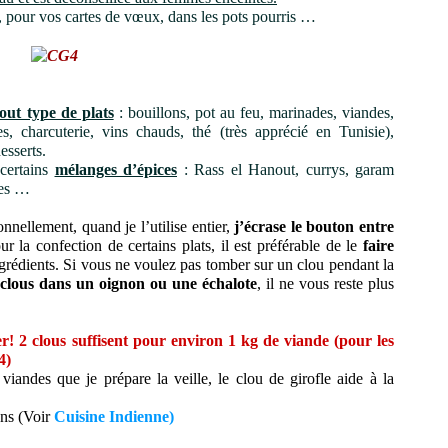
u, pour vos cartes de vœux, dans les pots pourris …
---
tout type de plats
: bouillons, pot au feu,
marinades
, viandes,
es
, charcuterie, vins chauds, thé (très apprécié en Tunisie),
esserts.
 certains
mélanges d’épices
: Rass el Hanout, currys, garam
ces …
onnellement, quand je l’utilise entier,
j’écrase le bouton entre
r la confection de certains plats, il est préférable de le
faire
ngrédients. Si vous ne voulez pas tomber sur un clou pendant la
s clous dans un oignon ou une échalote
, il ne vous reste plus
---
r! 2 clous suffisent pour environ 1 kg de viande (pour les
4)
iandes que je prépare la veille, le clou de girofle aide à la
ens (Voir
Cuisine Indienne
)
----------