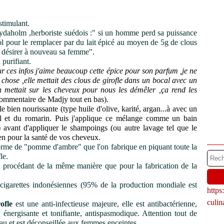
 stimulant.
daholm ,herboriste suédois :" si un homme perd sa puissance
lcool pour le remplacer par du lait épicé au moyen de 5g de clous
era désirer à nouveau sa femme".
 purifiant.
r ces infos j'aime beaucoup cette épice pour son parfum ,je ne
chose ,elle mettait des clous de girofle dans un bocal avec un
en mettait sur les cheveux pour nous les démêler ,ça rend les
ommentaire de Madjy tout en bas).
 bien nourissante (type huile d'olive, karité, argan...à avec un
il et du romarin. Puis j'applique ce mélange comme un bain
 avant d'appliquer le shampoings (ou autre lavage tel que le
ien pour la santé de vos cheveux.
rme de "pomme d'ambre" que l'on fabrique en piquant toute la
le.
 procédant de la même manière que pour la fabrication de la
 cigarettes
indonésiennes
(95% de la production mondiale est
http
culi
ofle
est une anti-infectieuse majeure, elle est antibactérienne,
e, énergisante et tonifiante, antispasmodique. Attention tout de
 peau et est déconseillée aux femmes enceintes.