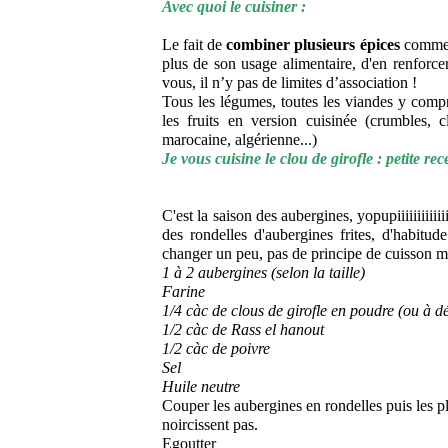
Avec quoi le cuisiner :
Le fait de
combiner plusieurs épices
comme l
plus de son usage alimentaire, d'en renforce
vous, il n’y pas de limites d’association !
Tous les légumes, toutes les viandes y compri
les fruits en version cuisinée (crumbles, c
marocaine, algérienne...)
Je vous cuisine le clou de girofle : petite rec
C'est la saison des aubergines, yopupiiiiiiiiiii
des rondelles d'aubergines frites, d'habitud
changer un peu, pas de principe de cuisson mai
1 à 2 aubergines (selon la taille)
Farine
1/4 càc de clous de girofle en poudre (ou à d
1/2 càc de Rass el hanout
1/2 càc de poivre
Sel
Huile neutre
Couper les aubergines en rondelles puis les p
noircissent pas.
Egoutter