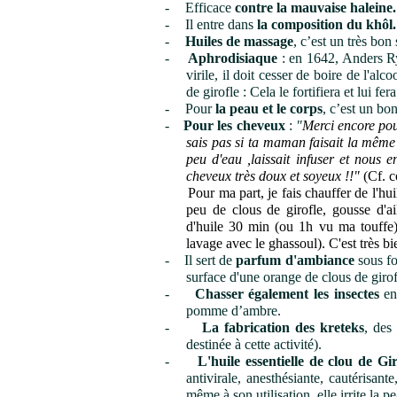
-
Efficace
contre la mauvaise haleine.
-
Il entre dans
la composition du
khôl
.
-
Huiles de massage
, c’est un très bon
-
Aphrodisiaque
: en 1642, Anders Ry
virile, il doit cesser de boire de l'a
de girofle : Cela le fortifiera et lui f
-
Pour
la peau et le corps
, c’est un bon
-
Pour les cheveux
:
"
Merci encore pou
sais pas si ta maman faisait la même 
peu d'eau ,laissait infuser et nous 
cheveux très doux et soyeux !!"
(Cf. c
Pour ma part, je fais chauffer de l'huile
peu de clous de girofle, gousse d'a
d'huile 30 min (ou 1h vu ma touffe)
lavage avec le ghassoul). C'est très b
-
Il sert de
parfum d'ambiance
sous fo
surface d'une
orange
de clous de girof
-
Chasser également les insectes
en
pomme d’ambre.
-
La fabrication des
kreteks
, des
destinée à cette activité).
-
L'huile essentielle de clou de Gir
antivirale, anesthésiante, cautérisant
même à son utilisation,
elle irrite la