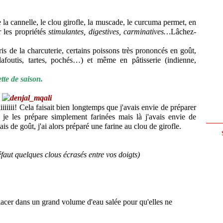
----------
a cannelle, le clou girofle, la muscade, le curcuma permet, en
r les propriétés
stimulantes, digestives, carminatives…
Lâchez-
s de la charcuterie, certains poissons très prononcés en goût,
lafoutis, tartes, pochés…)
et même en pâtisserie (indienne,
ette de saison.
--------------
iiiiiiiii! Cela faisait bien longtemps que j'avais envie de préparer
e je les prépare simplement farinées mais là j'avais envie de
s de goût, j'ai alors préparé une farine au clou de girofle.
éfaut quelques clous écrasés entre vos doigts)
lacer dans un grand volume d'eau salée pour qu'elles ne