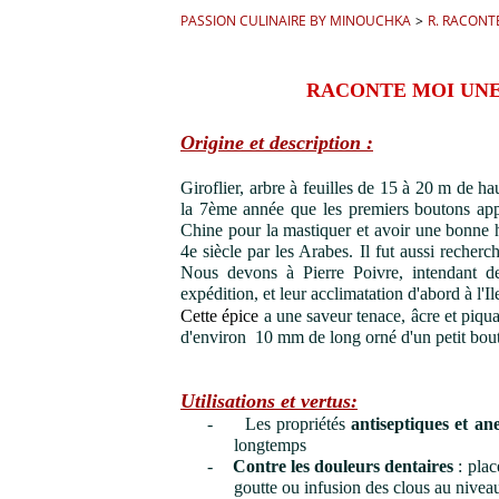
PASSION CULINAIRE BY MINOUCHKA
>
R. RACONT
RACONTE MOI UNE 
Origine et description :
Giroflier, arbre à feuilles de 15 à 20 m de ha
la 7ème année que les premiers boutons appar
Chine pour la mastiquer et avoir une bonne h
4e siècle par les Arabes. Il fut aussi recherc
Nous devons à Pierre Poivre, intendant de
expédition, et leur acclimatation d'abord à l'I
Cette épice
a une saveur tenace, âcre et piqua
d'environ 10 mm de long orné d'un petit bou
Utilisations et vertus:
-
Les propriétés
antiseptiques et
ane
longtemps
-
Contre les douleurs dentaires
: plac
goutte ou infusion des clous au niveau