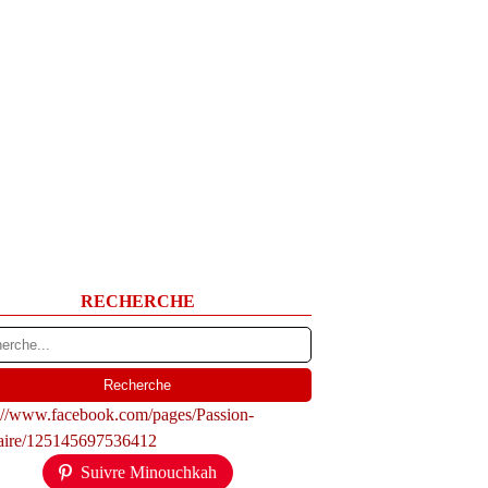
RECHERCHE
s://www.facebook.com/pages/Passion-
naire/125145697536412
Suivre Minouchkah