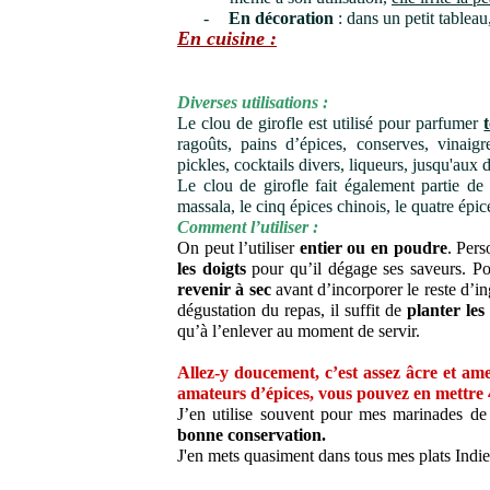
-
En décoration
: dans un petit tablea
En cuisine :
Diverses utilisations :
Le clou de girofle est utilisé pour
parfumer
ragoûts, pains d’épices, conserves,
vinaigr
pickles, cocktails divers, liqueurs, jusqu'aux d
Le clou de girofle fait également partie de
massala, le cinq épices chinois, le quatre épi
Comment l’utiliser :
On peut l’utiliser
entier ou en poudre
. Pers
les doigts
pour qu’il dégage ses saveurs. Pou
revenir à sec
avant d’incorporer le reste d’i
dégustation du repas, il suffit de
planter le
qu’à l’enlever au moment de servir.
Allez-y doucement, c’est assez âcre et ame
amateurs d’épices, vous pouvez en mettre 
J’en utilise souvent pour mes marinades de v
bonne conservation.
J'en mets quasiment dans tous mes plats Indi