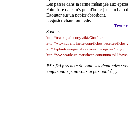
Les passer dans la farine mélangée aux épices
Faire frire dans très peu d'huile (pas un bain d
Egoutter sur un papier absorbant.
Déguster chaud ou tiède.
Texte e
Sources :
http://fr.wikipedia.org/wiki/Giroflier
http://www.supertoinette.com/fiches_recettes/fiche_
url=/fr/plantes/angio_dic/myrtacee/eugenia/caryoph
http://www.couleurs-marrakech.com/numero11/save
PS :
j'ai pris note de toute vos demandes conce
longue mais je ne vous ai pas oublié ;-)