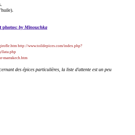
.
'huile).
t photos:
by Minouchka
girofle.htm
http://www.toildepices.com/index.php?
yllata.php
ur-marrakech.htm
-----
rnant des épices particulières, la liste d'attente est un peu