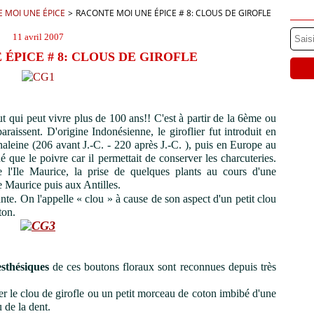
E MOI UNE ÉPICE
>
RACONTE MOI UNE ÉPICE # 8: CLOUS DE GIROFLE
11 avril 2007
ÉPICE # 8: CLOUS DE GIROFLE
------
------
ut qui peut vivre plus de 100 ans!! C'est à partir de la 6ème ou
aissent. D'origine Indonésienne, le giroflier fut introduit en
aleine (206 avant J.-C. - 220 après J.-C. ), puis en Europe au
hé que le poivre car il permettait de conserver les charcuteries.
 l'Ile Maurice, la prise de quelques plants au cours d'une
le Maurice puis aux Antilles.
nte. On l'appelle « clou » à cause de son aspect d'un petit clou
ton.
-------------
sthésiques
de ces boutons floraux sont reconnues depuis très
er le clou de girofle ou un petit morceau de coton imbibé d'une
 de la dent.