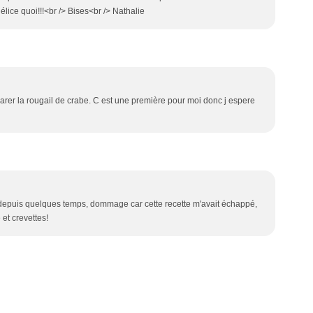
élice quoi!!!<br /> Bises<br /> Nathalie
parer la rougail de crabe. C est une première pour moi donc j espere
depuis quelques temps, dommage car cette recette m'avait échappé,
 et crevettes!