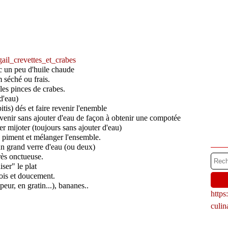
ec un peu d'huile chaude
m séché ou frais.
 les pinces de crabes.
d'eau)
itis) dés et faire revenir l'enemble
 revenir sans ajouter d'eau de façon à obtenir une compotée
er mijoter (toujours sans ajouter d'eau)
e piment et mélanger l'ensemble.
un grand verre d'eau (ou deux)
très onctueuse.
ser" le plat
ois et doucement.
peur, en gratin...), bananes..
http
culi