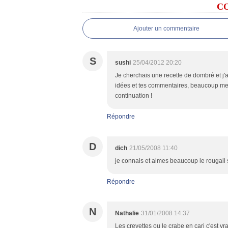
C
Ajouter un commentaire
S
sushi
25/04/2012 20:20
Je cherchais une recette de dombré et j'ai 
idées et tes commentaires, beaucoup me 
continuation !
Répondre
D
dich
21/05/2008 11:40
je connais et aimes beaucoup le rougail s
Répondre
N
Nathalie
31/01/2008 14:37
Les crevettes ou le crabe en cari c'est vr