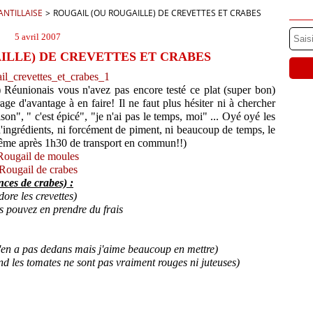
 ANTILLAISE
>
ROUGAIL (OU ROUGAILLE) DE CREVETTES ET CRABES
5 avril 2007
ILLE) DE CREVETTES ET CRABES
e) Réunionais vous n'avez pas encore testé ce plat (super bon)
age d'avantage à en faire! Il ne faut plus hésiter ni à chercher
son", " c'est épicé", "je n'ai pas le temps, moi" ... Oyé oyé les
ingrédients, ni forcément de piment, ni beaucoup de temps, le
 (même après 1h30 de transport en commun!!)
Rougail de moules
Rougail de crabes
nces de crabes) :
ore les crevettes)
us pouvez en prendre du frais
y'en a pas dedans mais j'aime beaucoup en mettre)
d les tomates ne sont pas vraiment rouges ni juteuses)