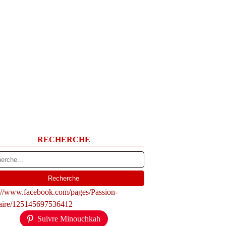
RECHERCHE
s://www.facebook.com/pages/Passion-
naire/125145697536412
Suivre Minouchkah