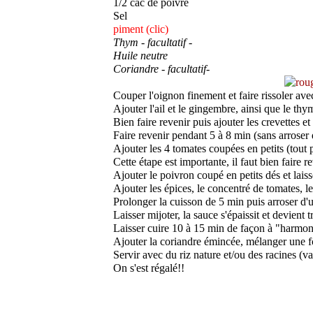
1/2 càc de poivre
Sel
piment (clic
)
Thym - facultatif -
Huile neutre
Coriandre - facultatif-
Couper l'oignon finement et faire rissoler av
Ajouter l'ail et le gingembre, ainsi que le thy
Bien faire revenir
puis ajouter les crevettes et
Faire revenir pendant 5 à 8 min (sans arroser 
Ajouter les 4 tomates coupées en petits (tout p
Cette étape est importante, il faut bien faire
Ajouter le poivron coupé en petits dés et laiss
Ajouter les épices, le concentré de tomates, l
Prolonger la cuisson de 5 min puis arroser d'
Laisser mijoter, la sauce s'épaissit et devient 
Laisser cuire 10 à 15 min de façon à "harmoni
Ajouter la coriandre émincée, mélanger une f
Servir avec du riz nature et/ou des racines (va
On s'est régalé!!