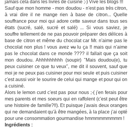
jamais cela dans les livres de cuisine ;-) Vive les blogs !!!
Sauf que mon homme - mon doudou - n'est pas très citron,
à vrai dire il ne mange rien à base de citron... Quelle
souffrance pour moi qui adore cette saveur dans tous ses
états (sucré, salé, sucré et salé) ... Si vous saviez, je
souffre tellement de ne pas pouvoir préparer des délices à
base de citron et même du chocolat car Mr. n'aime pas le
chocolat non plus ! vous avez
vu
lu ça !! mais qui n'aime
pas le chocolat dans ce monde ???? il fallait que ça soit
mon doudou. Ahhhhhhhhh (soupir) "Mais doudou(e), tu
peux cuisiner ce que tu veux", me dit il souvent, sauf que
moi je ne peux pas cuisiner pour moi seule et puis cuisiner
c'est aussi voir le sourire de celui qui mange et pour qui on
a cuisiné.
Alors le lemon curd c'est pas pour nous ;-( j'en ferais pour
mes parents et mes soeurs qui en raffolent (c'est peut être
une histoire de famille?!!). Et puisque j'avais deux oranges
qui ne demandaient qu'à être mangées, à la place j'ai opté
pour une consommation gourmandise hmmmmmmmmm !
Ingrédients :