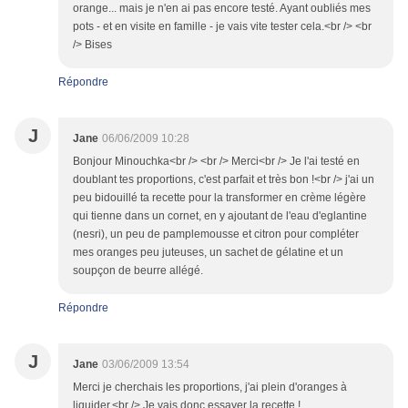
orange... mais je n'en ai pas encore testé. Ayant oubliés mes
pots - et en visite en famille - je vais vite tester cela.<br /> <br
/> Bises
Répondre
J
Jane
06/06/2009 10:28
Bonjour Minouchka<br /> <br /> Merci<br /> Je l'ai testé en
doublant tes proportions, c'est parfait et très bon !<br /> j'ai un
peu bidouillé ta recette pour la transformer en crème légère
qui tienne dans un cornet, en y ajoutant de l'eau d'eglantine
(nesri), un peu de pamplemousse et citron pour compléter
mes oranges peu juteuses, un sachet de gélatine et un
soupçon de beurre allégé.
Répondre
J
Jane
03/06/2009 13:54
Merci je cherchais les proportions, j'ai plein d'oranges à
liquider.<br /> Je vais donc essayer la recette !