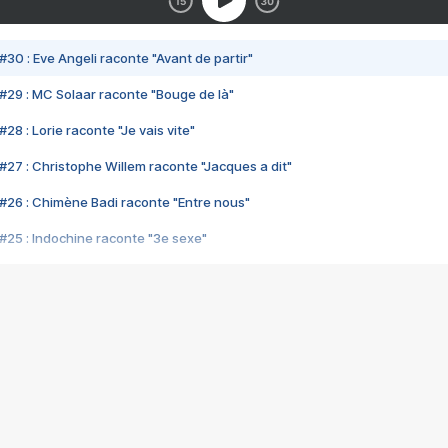
#30 : Eve Angeli raconte "Avant de partir"
#29 : MC Solaar raconte "Bouge de là"
28 : Lorie raconte "Je vais vite"
#27 : Christophe Willem raconte "Jacques a dit"
#26 : Chimène Badi raconte "Entre nous"
#25 : Indochine raconte "3e sexe"
#24 : Zaho raconte "C'est chelou"
#23 : Patrick Bruel raconte "Au café des délices"
#22 : Kyo raconte "Le chemin"
#21 : Nolwenn Leroy raconte "Cassé"
#20 : Patrick Hernandez raconte "Born to be alive"