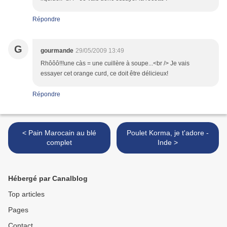
Répondre
G
gourmande
29/05/2009 13:49
Rhôôô!!!une càs = une cuillère à soupe...<br /> Je vais
essayer cet orange curd, ce doit être délicieux!
Répondre
< Pain Marocain au blé
Poulet Korma, je t'adore -
complet
Inde >
Hébergé par Canalblog
Top articles
Pages
Contact