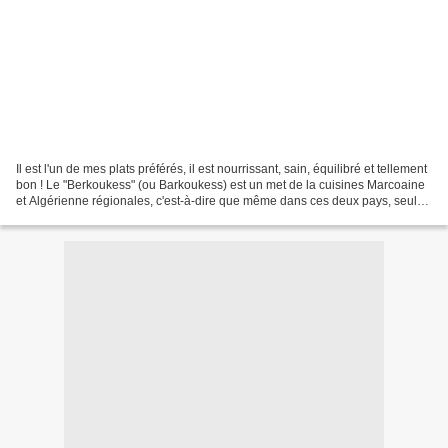
Il est l'un de mes plats préférés, il est nourrissant, sain, équilibré et tellement
bon ! Le "Berkoukess" (ou Barkoukess) est un met de la cuisines Marcoaine
et Algérienne régionales, c'est-à-dire que même dans ces deux pays, seules
certaines régions...