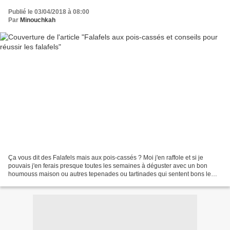
Publié le 03/04/2018 à 08:00
Par
Minouchkah
Ça vous dit des Falafels mais aux pois-cassés ? Moi j'en raffole et si je
pouvais j'en ferais presque toutes les semaines à déguster avec un bon
houmouss maison ou autres tepenades ou tartinades qui sentent bons le
Moyen-Orient. Qu'on se le dise, le Moyen-Orient...