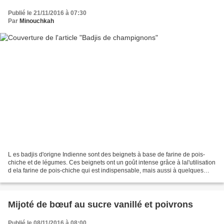
Publié le 21/11/2016 à 07:30
Par
Minouchkah
L es badjis d'origne Indienne sont des beignets à base de farine de pois-
chiche et de légumes. Ces beignets ont un goût intense grâce à lal'utilisation
d ela farine de pois-chiche qui est indispensable, mais aussi à quelques
épices comme le cumin, le...
Mijoté de bœuf au sucre vanillé et poivrons
Publié le 08/11/2016 à 08:00