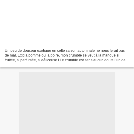
Un peu de douceur exotique en cette saison automnale ne nous ferait pas
de mal, Exit la pomme ou la poire, mon crumble se veut à la mangue si
fruitée, si parfumée, si déliceuse ! Le crumble est sans aucun doute l’un des
desserts les plus faciles à réaliser,...