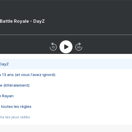
 Battle Royale - DayZ
 DayZ
 a 13 ans (et vous l'avez ignoré)
e (littéralement)
im Rayan
 toutes les règles
s les jeux vidéo
us choquant de Rockstar ? - Le scandale BULLY