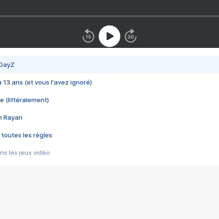
 DayZ
 a 13 ans (et vous l'avez ignoré)
e (littéralement)
im Rayan
 toutes les règles
s les jeux vidéo
us choquant de Rockstar ? - Le scandale BULLY
e plus moche de Steam
du RÊVE tourne au CAUCHEMAR