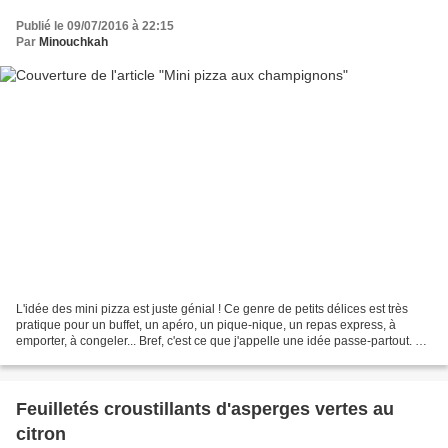
Publié le 09/07/2016 à 22:15
Par
Minouchkah
L'idée des mini pizza est juste génial ! Ce genre de petits délices est très
pratique pour un buffet, un apéro, un pique-nique, un repas express, à
emporter, à congeler... Bref, c'est ce que j'appelle une idée passe-partout. Je
l'avais réalisé pour un...
Feuilletés croustillants d'asperges vertes au
citron