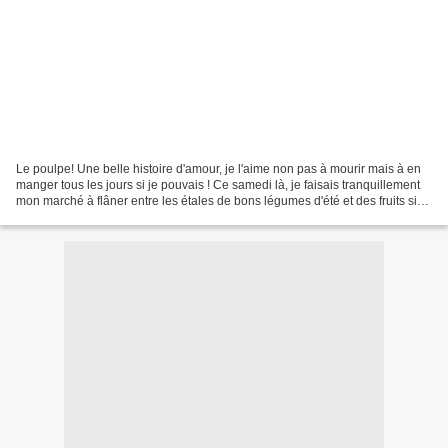
Le poulpe! Une belle histoire d'amour, je l'aime non pas à mourir mais à en
manger tous les jours si je pouvais ! Ce samedi là, je faisais tranquillement
mon marché à flâner entre les étales de bons légumes d'été et des fruits si
juteux. Je n'avais pas...