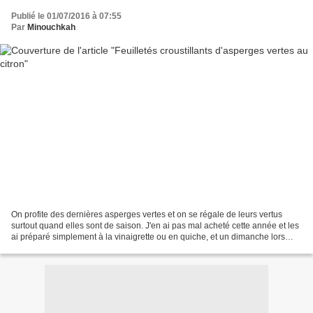
Publié le 01/07/2016 à 07:55
Par
Minouchkah
On profite des dernières asperges vertes et on se régale de leurs vertus
surtout quand elles sont de saison. J'en ai pas mal acheté cette année et les
ai préparé simplement à la vinaigrette ou en quiche, et un dimanche lors
d'un repas en famille, j'ai...