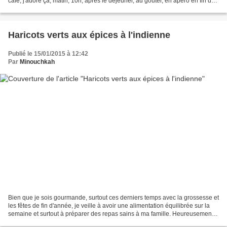
café, j'adore ça, matin, 10h, après le déjeuner, au goûter, en apéro en fin du
dîner.. bref, j'aime...
Haricots verts aux épices à l'indienne
Publié le 15/01/2015 à 12:42
Par
Minouchkah
Bien que je sois gourmande, surtout ces derniers temps avec la grossesse et
les fêtes de fin d'année, je veille à avoir une alimentation équilibrée sur la
semaine et surtout à préparer des repas sains à ma famille. Heureusement
que Doudou et coccinelle...