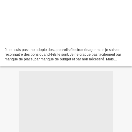
Je ne suis pas une adepte des appareils électroménager mais je sais en
reconnaître des bons quand-t-ils le sont. Je ne craque pas facilement par
manque de place, par manque de budget et par non nécessité. Mais
dernièrement l'Actifry m'a séduite surtout...