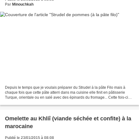
Par
Minouchkah
Depuis le temps que je voulais préparer du Strudel à la pâte Filo mais à
chaque fois que cette pâte atterri dans ma cuisine elle finit en pâtisserie
Turque, orientale ou en salé avec des épinards du fromage... Cette fois-ci
elle ne m'aura pas, ce sera...
Omelette au Khliî (viande séchée et confite) à la
marocaine
Publié le 23/01/2015 à 08:08