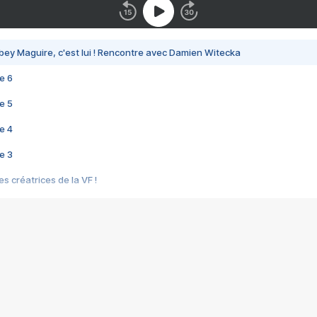
bey Maguire, c'est lui ! Rencontre avec Damien Witecka
e 6
e 5
e 4
e 3
s créatrices de la VF !
e 2
e 1
e Mektoub My Love arrive enfin ! Rencontre avec Shaïn Boumedine et Sal
i : après Toni en famille
elle réalise le bouleversant Dites lui que je l'aime