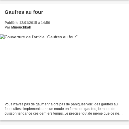
Gaufres au four
Publié le 12/01/2015 à 14:50
Par
Minouchkah
Vous n'avez pas de gaufrier? alors pas de paniques voici des gaufres au
four cuites simplement dans un moule en forme de gaufres, le mode de
cuisson tendance ces derniers temps. Je précise tout de même que ce ne
sont pas tout à fait des gaufres, le goût...