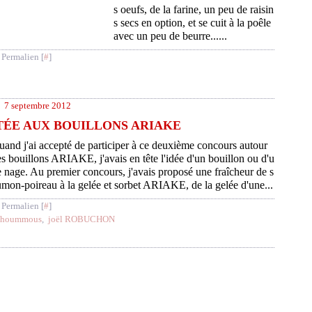
s oeufs, de la farine, un peu de raisin
s secs en option, et se cuit à la poêle
avec un peu de beurre......
 Permalien [
#
]
7 septembre 2012
TÉE AUX BOUILLONS ARIAKE
and j'ai accepté de participer à ce deuxième concours autour
s bouillons ARIAKE, j'avais en tête l'idée d'un bouillon ou d'u
 nage. Au premier concours, j'avais proposé une fraîcheur de s
mon-poireau à la gelée et sorbet ARIAKE, de la gelée d'une...
 Permalien [
#
]
hoummous
,
joël ROBUCHON