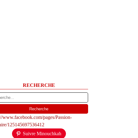
RECHERCHE
s://www.facebook.com/pages/Passion-
naire/125145697536412
Suivre Minouchkah