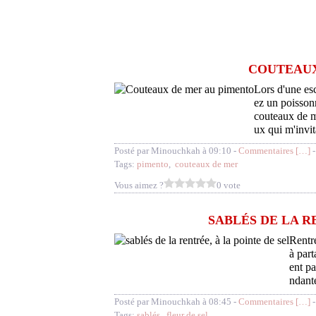
COUTEAUX
Lors d'une esc
ez un poissonn
couteaux de me
ux qui m'invita
Posté par Minouchkah à 09:10 -
Commentaires [
…
]
-
Tags:
pimento
,
couteaux de mer
Vous aimez ?
0 vote
SABLÉS DE LA R
Rentré
à part
ent pa
ndante
Posté par Minouchkah à 08:45 -
Commentaires [
…
]
-
Tags:
sablés
,
fleur de sel