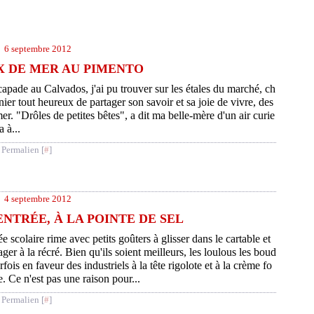
6 septembre 2012
 DE MER AU PIMENTO
apade au Calvados, j'ai pu trouver sur les étales du marché, ch
ier tout heureux de partager son savoir et sa joie de vivre, des
r. "Drôles de petites bêtes", a dit ma belle-mère d'un air curie
 à...
 Permalien [
#
]
4 septembre 2012
ENTRÉE, À LA POINTE DE SEL
e scolaire rime avec petits goûters à glisser dans le cartable et
ager à la récré. Bien qu'ils soient meilleurs, les loulous les boud
rfois en faveur des industriels à la tête rigolote et à la crème fo
. Ce n'est pas une raison pour...
 Permalien [
#
]