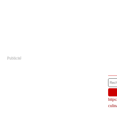
Publicité
http
culi