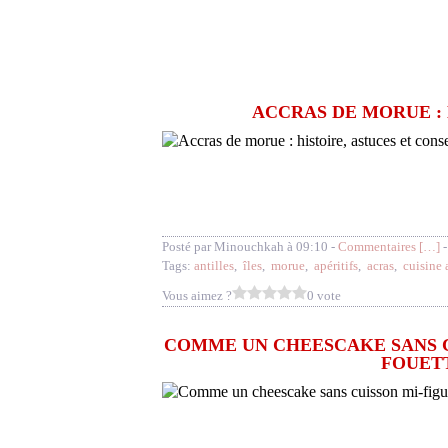
ACCRAS DE MORUE : 
Posté par Minouchkah à 09:10 -
Commentaires [
…
]
-
Tags:
antilles
,
îles
,
morue
,
apéritifs
,
acras
,
cuisine 
Vous aimez ?
0 vote
COMME UN CHEESCAKE SANS C
FOUET