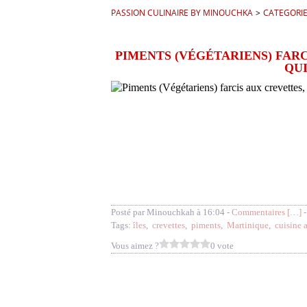
PASSION CULINAIRE BY MINOUCHKA
>
CATEGORI
PIMENTS (VÉGÉTARIENS) FAR
QUI
Posté par Minouchkah à 16:04 -
Commentaires [
…
]
-
Tags:
îles
,
crevettes
,
piments
,
Martinique
,
cuisine a
Vous aimez ?
0 vote