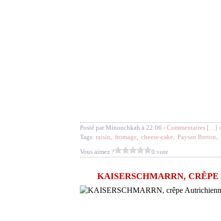
Posté par Minouchkah à 22:06 -
Commentaires [
…
]
-
Tags:
raisin
,
fromage
,
cheese-cake
,
Paysan Breton
,
Vous aimez ?
0 vote
KAISERSCHMARRN, CRÊPE 