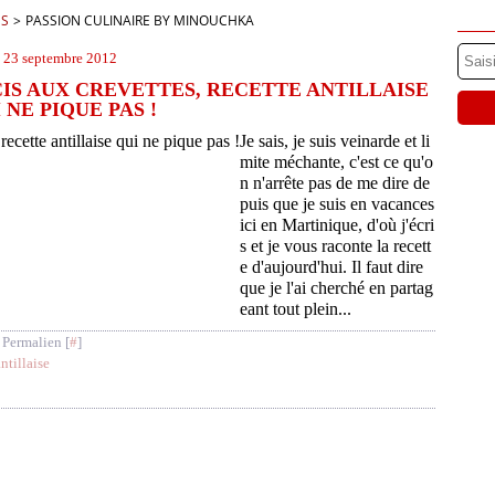
ES
>
PASSION CULINAIRE BY MINOUCHKA
23 septembre 2012
CIS AUX CREVETTES, RECETTE ANTILLAISE
 NE PIQUE PAS !
Je sais, je suis veinarde et li
mite méchante, c'est ce qu'o
n n'arrête pas de me dire de
puis que je suis en vacances
ici en Martinique, d'où j'écri
s et je vous raconte la recett
e d'aujourd'hui. Il faut dire
que je l'ai cherché en partag
eant tout plein...
 Permalien [
#
]
ntillaise