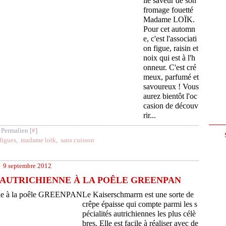
lle saveur de son
fromage fouetté
Madame LOÏK.
Pour cet automn
e, c'est l'associati
on figue, raisin et
noix qui est à l'h
onneur. C'est cré
meux, parfumé et
savoureux ! Vous
aurez bientôt l'oc
casion de découv
rir...
 Permalien [
#
]
figues
,
madame loïk
,
sans cuisson
9 septembre 2012
AUTRICHIENNE À LA POÊLE GREENPAN
Le Kaiserschmarrn est une sorte de
crêpe épaisse qui compte parmi les s
pécialités autrichiennes les plus célè
bres. Elle est facile à réaliser avec de