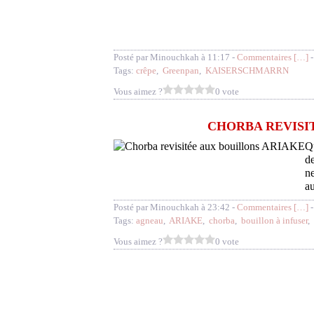
Posté par Minouchkah à 11:17 -
Commentaires [
…
]
-
Tags:
crêpe
,
Greenpan
,
KAISERSCHMARRN
Vous aimez ?
0 vote
CHORBA REVISI
Qu
de
ne
au
Posté par Minouchkah à 23:42 -
Commentaires [
…
]
-
Tags:
agneau
,
ARIAKE
,
chorba
,
bouillon à infuser
,
Vous aimez ?
0 vote